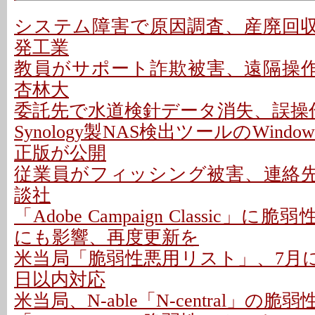
システム障害で原因調査、産廃回収は
発工業
教員がサポート詐欺被害、遠隔操作P
杏林大
委託先で水道検針データ消失、誤操作
Synology製NAS検出ツールのWindo
正版が公開
従業員がフィッシング被害、連絡先情
談社
「Adobe Campaign Classic」に
にも影響、再度更新を
米当局「脆弱性悪用リスト」、7月に26
日以内対応
米当局、N-able「N-central」の