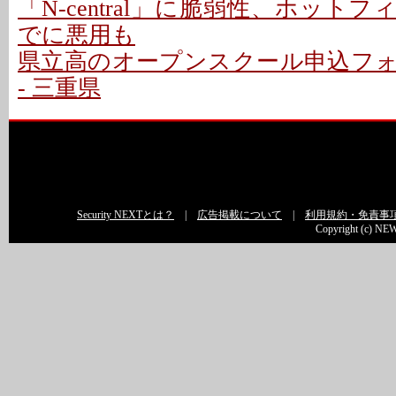
「N-central」に脆弱性、ホットフ
でに悪用も
県立高のオープンスクール申込フ
- 三重県
Security NEXTとは？
|
広告掲載について
|
利用規約・免責事
Copyright (c) NEW