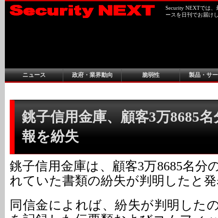
Security NEX
ースを日刊でお届け
ニュース
政府・業界動向
脆弱性
製品・サー
銚子信用金庫、顧客3万8685
報を紛失
銚子信用金庫は、顧客3万8685名
れていた書類の紛失が判明したと発
同信金によれば、紛失が判明した