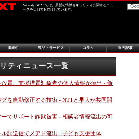
Security NEXTでは、最新の情報セキュリティに関するニュ
ースを日刊でお届けしています。
脆弱性
製品・サービス
コラム
過去記事
キュリティニュース一覧
放置、支援措置対象者の個人情報が流出 - 新
グを自動修正する技術 - NTTと早大が共同開
ーでサポート詐欺被害 - 相談者情報流出の可
ル誤送信でメアド流出 - 子ども支援団体