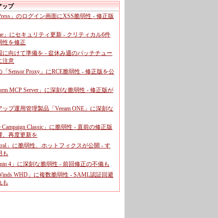
アップ
dPress」のログイン画面にXSS脆弱性 - 修正版
ome」にセキュリティ更新 - クリティカル6件
弱性を修正
暇に向けて準備を - 盆休み週のパッチチュー
に注意
leの「Sensor Proxy」にRCE脆弱性 - 修正版を公
aform MCP Server」に深刻な脆弱性 - 修正版が
ップ運用管理製品「Veeam ONE」に深刻な
e Campaign Classic」に脆弱性 - 直前の修正版
響、再度更新を
entral」に脆弱性、ホットフィクスが公開 - す
用も
dmin 4」に深刻な脆弱性 - 前回修正の不備も
rWinds WHD」に複数脆弱性 - SAML認証回避
れも