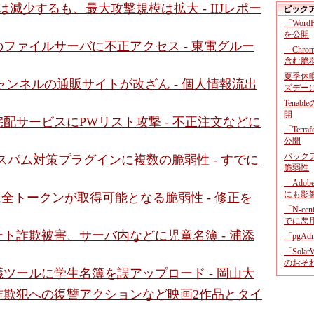
は減少するも、最大攻撃規模は拡大 - IIJレポー
ピック
「Wor
を公開
ファイルサーバに不正アクセス - 東電グルー
「Chr
含む脆
夏季休
ャンネルの通販サイトが改ざん - 個人情報流出
ズデー
Tenab
開
配サービスにPWリスト攻撃 - 不正注文などに
「Terr
公開
バックア
s向けスパム対策プラグインに複数の脆弱性 - すでに
脆弱性
「Adob
にも影
B」に全トークンが取得可能となる脆弱性 - 修正を
「N-c
でに悪
ト詐欺被害、サーバ内などに児童名簿 - 浦添
「pgA
「Sola
のおそ
ツールに学生名簿を誤アップロード - 岡山大
詐欺犯への復讐アクションなど映画2作品とタイ