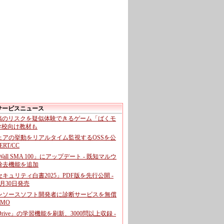
サービスニュース
投稿のリスクを疑似体験できるゲーム「ばくモ
 学校向け教材も
ェアの挙動をリアルタイム監視するOSSを公
CERT/CC
cWall SMA 100」にアップデート - 既知マルウ
除去機能を追加
キュリティ白書2025」PDF版を先行公開 -
月30日発売
ンソースソフト開発者に診断サービスを無償
GMO
pDrive」の学習機能を刷新、3000問以上収録 -