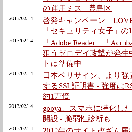
の運用ミス - 豊島区
2013/02/14
啓発キャンペーン「LOVE 
「セキュリティ女子」のI
2013/02/14
「Adobe Reader」「Ac
狙うゼロデイ攻撃が発生中
トは準備中
2013/02/14
日本ベリサイン、より強
するSSL証明書 - 強度はR
約1万倍
2013/02/14
gooya、スマホに特化
開設 - 脆弱性診断も
2013/02/14
2012年のサイト改ざん届出