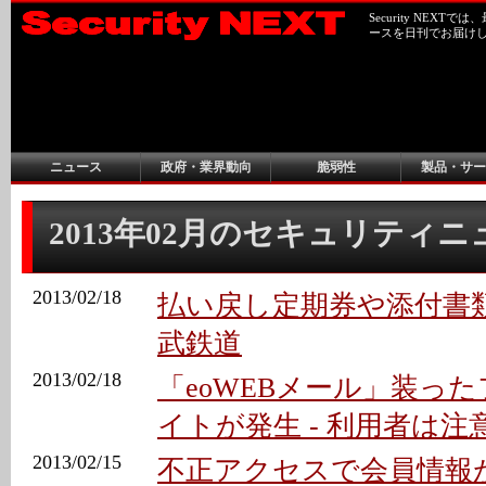
Security NEX
ースを日刊でお届け
ニュース
政府・業界動向
脆弱性
製品・サー
2013年02月のセキュリティ
2013/02/18
払い戻し定期券や添付書類
武鉄道
2013/02/18
「eoWEBメール」装っ
イトが発生 - 利用者は注
2013/02/15
不正アクセスで会員情報が