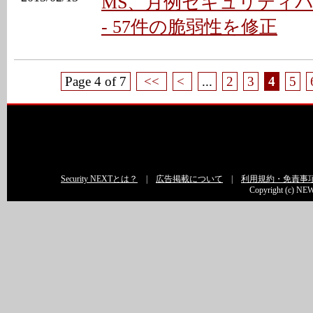
MS、月例セキュリティパ
- 57件の脆弱性を修正
Page 4 of 7
<<
<
...
2
3
4
5
Security NEXTとは？
|
広告掲載について
|
利用規約・免責事
Copyright (c) NEW