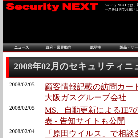
Security NEX
ースを日刊でお届け
ニュース
政府・業界動向
脆弱性
製品・サー
2008年02月のセキュリティ
2008/02/05
顧客情報記載の訪問カード
大阪ガスグループ会社
2008/02/05
MS、自動更新によるIE
表 - 告知サイトも公開
2008/02/04
「原田ウイルス」で相談多数