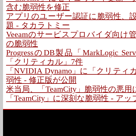
含む脆弱性を修正
アプリのユーザー認証に脆弱性、
題 - タカラトミー
Veeamのサービスプロバイダ向け
の脆弱性
ProgressのDB製品「MarkLogic S
「クリティカル」7件
「NVIDIA Dynamo」に「クリテ
弱性 - 修正版が公開
米当局、「TeamCity」脆弱性の悪
「TeamCity」に深刻な脆弱性 - 