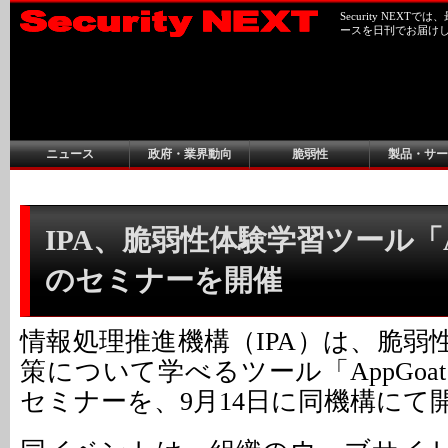
Security NEX
ースを日刊でお届け
ニュース
政府・業界動向
脆弱性
製品・サー
IPA、脆弱性体験学習ツール「Ap
のセミナーを開催
情報処理推進機構（IPA）は、脆弱
策について学べるツール「AppGo
セミナーを、9月14日に同機構にて