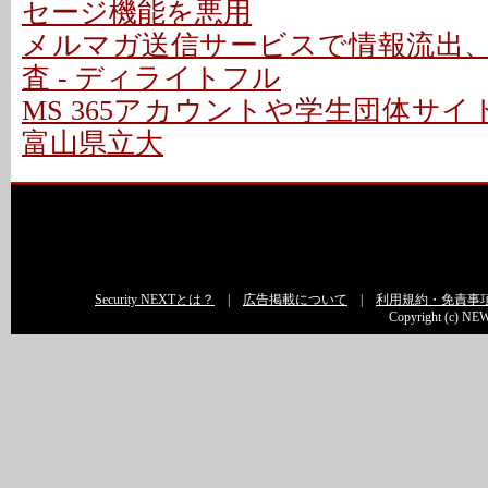
セージ機能を悪用
メルマガ送信サービスで情報流出
査 - ディライトフル
MS 365アカウントや学生団体サイ
富山県立大
Security NEXTとは？
|
広告掲載について
|
利用規約・免責事
Copyright (c) NEW