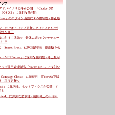
アップ
、アドバイザリ12件を公開 - 「Catalyst SD-
「IOS XE」に深刻な脆弱性
dPress」のログイン画面にXSS脆弱性 - 修正版
ome」にセキュリティ更新 - クリティカル6件
弱性を修正
暇に向けて準備を - 盆休み週のパッチチュー
に注意
leの「Sensor Proxy」にRCE脆弱性 - 修正版を公
aform MCP Server」に深刻な脆弱性 - 修正版が
ップ運用管理製品「Veeam ONE」に深刻な
e Campaign Classic」に脆弱性 - 直前の修正版
響、再度更新を
entral」に脆弱性、ホットフィクスが公開 - す
用も
dmin 4」に深刻な脆弱性 - 前回修正の不備も