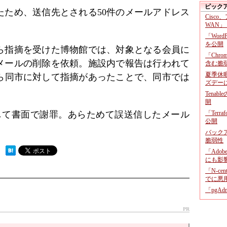
ピック
たため、送信先とされる50件のメールアドレス
Cisco
。
WAN」
「Wor
を公開
ら指摘を受けた博物館では、対象となる会員に
「Chr
メールの削除を依頼。施設内で報告は行われて
含む脆
夏季休
から同市に対して指摘があったことで、同市では
ズデー
Tenab
開
して書面で謝罪。あらためて誤送信したメール
「Terr
公開
バックア
脆弱性
 ）
「Adob
にも影
「N-c
でに悪
「pgA
PR