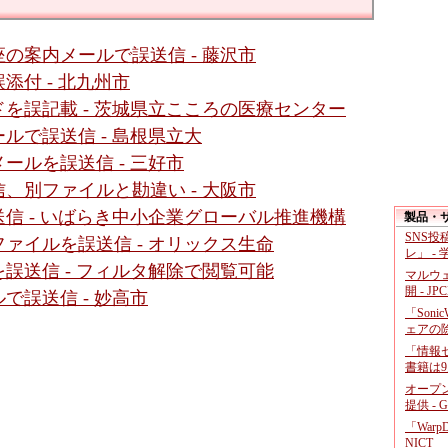
の案内メールで誤送信 - 藤沢市
付 - 北九州市
を誤記載 - 茨城県立こころの医療センター
ルで誤送信 - 島根県立大
ールを誤送信 - 三好市
、別ファイルと勘違い - 大阪市
信 - いばらき中小企業グローバル推進機構
製品・
SNS
ァイルを誤送信 - オリックス生命
レ」 -
誤送信 - フィルタ解除で閲覧可能
マルウ
開 - JP
で誤送信 - 妙高市
「Soni
ェアの
「情報セ
書籍は9
オープ
提供 - 
「War
NICT