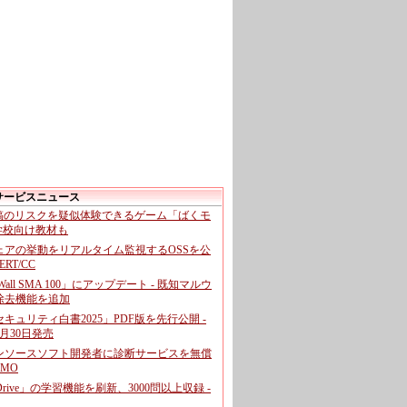
サービスニュース
投稿のリスクを疑似体験できるゲーム「ばくモ
 学校向け教材も
ェアの挙動をリアルタイム監視するOSSを公
CERT/CC
cWall SMA 100」にアップデート - 既知マルウ
除去機能を追加
キュリティ白書2025」PDF版を先行公開 -
月30日発売
ンソースソフト開発者に診断サービスを無償
GMO
pDrive」の学習機能を刷新、3000問以上収録 -