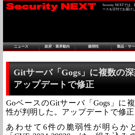
Security NEX
ースを日刊でお届け
ニュース
政府・業界動向
脆弱性
製品・サー
Gitサーバ「Gogs」に複数の深
アップデートで修正
GoベースのGitサーバ「Gogs」
性が判明した。アップデートで修正
あわせて6件の脆弱性が明らか