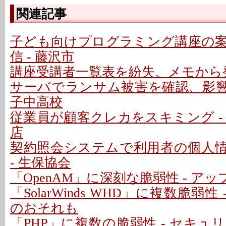
関連記事
子ども向けプログラミング講座の
信 - 藤沢市
講座受講者一覧表を紛失、メモから発
サーバでランサム被害を確認、影響な
子中高校
従業員が顧客クレカをスキミング -
店
契約照会システムで利用者の個人
- 生保協会
「OpenAM」に深刻な脆弱性 - ア
「SolarWinds WHD」に複数脆弱性
のおそれも
「PHP」に複数の脆弱性 - セキ