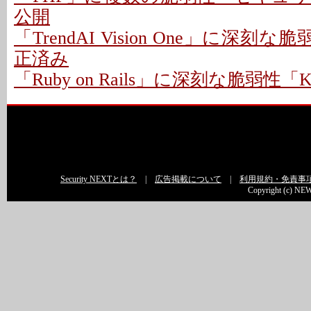
公開
「TrendAI Vision One」に深刻な脆
正済み
「Ruby on Rails」に深刻な脆弱性「Kind
Security NEXTとは？
|
広告掲載について
|
利用規約・免責事
Copyright (c) NEW