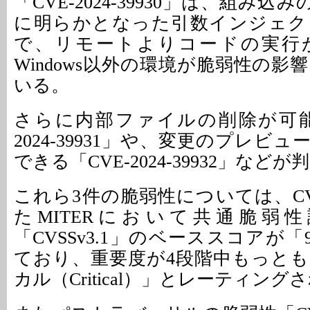
「CVE-2024-39930」は、組み込
に明らかとなった引数インジェク
で、リモートよりコードの実行
Windows以外の環境が脆弱性の
いる。
さらに内部ファイルの削除が可能
2024-39931」や、変更のプレビ
できる「CVE-2024-39932」など
これら3件の脆弱性については、C
たMITERにおいて共通脆弱
「CVSSv3.1」のベーススコアが「
ており、重要度が4段階中もっと
カル（Critical）」とレーティン