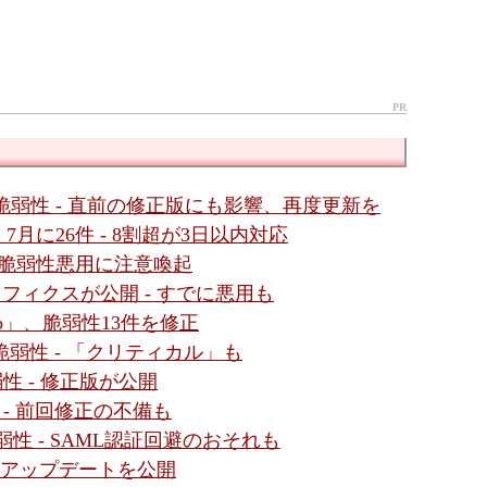
PR
ssic」に脆弱性 - 直前の修正版にも影響、再度更新を
月に26件 - 8割超が3日以内対応
al」の脆弱性悪用に注意喚起
ットフィクスが公開 - すでに悪用も
b」、脆弱性13件を修正
4件の脆弱性 - 「クリティカル」も
脆弱性 - 修正版が公開
性 - 前回修正の不備も
数脆弱性 - SAML認証回避のおそれも
- アップデートを公開