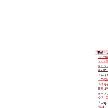
製品・
SNS
レ」 -
マルウ
開 - JP
「Soni
ェアの
「情報セ
書籍は9
オープ
提供 - 
「War
NICT