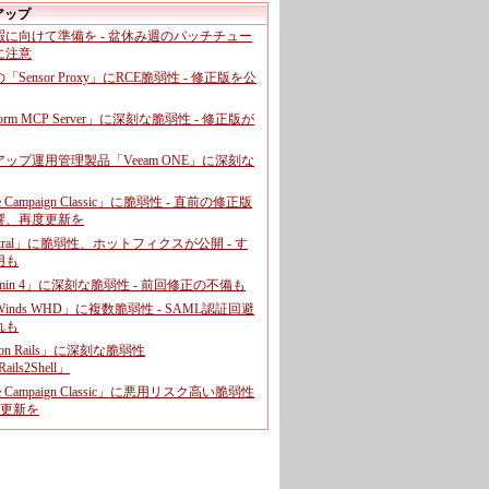
アップ
暇に向けて準備を - 盆休み週のパッチチュー
に注意
leの「Sensor Proxy」にRCE脆弱性 - 修正版を公
aform MCP Server」に深刻な脆弱性 - 修正版が
ップ運用管理製品「Veeam ONE」に深刻な
e Campaign Classic」に脆弱性 - 直前の修正版
響、再度更新を
entral」に脆弱性、ホットフィクスが公開 - す
用も
dmin 4」に深刻な脆弱性 - 前回修正の不備も
rWinds WHD」に複数脆弱性 - SAML認証回避
れも
 on Rails」に深刻な脆弱性
ails2Shell」
e Campaign Classic」に悪用リスク高い脆弱性
に更新を