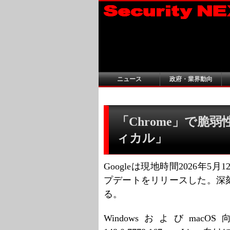
ニュース
政府・業界動向
「Chrome」で脆弱
ィカル」
Googleは現地時間2026年5
プデートをリリースした。深
る。
WindowsおよびmacOS向け