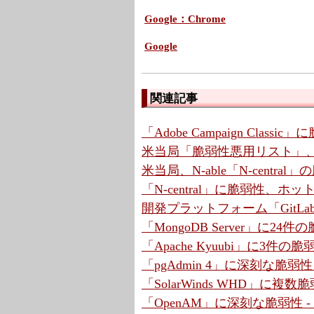
Google：Chrome
Google
関連記事
「Adobe Campaign Cla
米当局「脆弱性悪用リスト」、7
米当局、N-able「N-centr
「N-central」に脆弱性、ホ
開発プラットフォーム「GitLa
「MongoDB Server」に2
「Apache Kyuubi」に3件の
「pgAdmin 4」に深刻な脆弱
「SolarWinds WHD」に複
「OpenAM」に深刻な脆弱性 