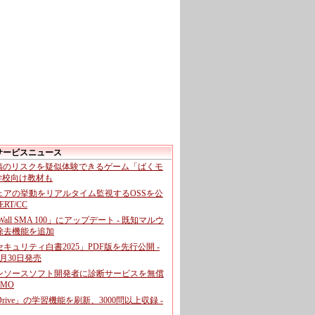
サービスニュース
投稿のリスクを疑似体験できるゲーム「ばくモ
 学校向け教材も
ェアの挙動をリアルタイム監視するOSSを公
CERT/CC
cWall SMA 100」にアップデート - 既知マルウ
除去機能を追加
キュリティ白書2025」PDF版を先行公開 -
月30日発売
ンソースソフト開発者に診断サービスを無償
GMO
pDrive」の学習機能を刷新、3000問以上収録 -