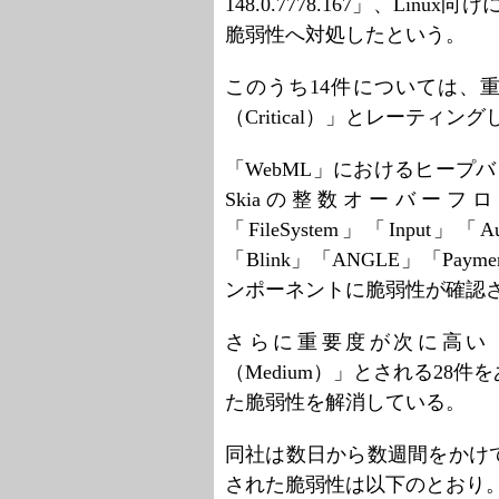
148.0.7778.167」、Linux
脆弱性へ対処したという。
このうち14件については、
（Critical）」とレーティン
「WebML」におけるヒープバッ
Skiaの整数オーバーフロー「
「FileSystem」「Input」「A
「Blink」「ANGLE」「Payme
ンポーネントに脆弱性が確認
さらに重要度が次に高い「
（Medium）」とされる28
た脆弱性を解消している。
同社は数日から数週間をかけ
された脆弱性は以下のとおり