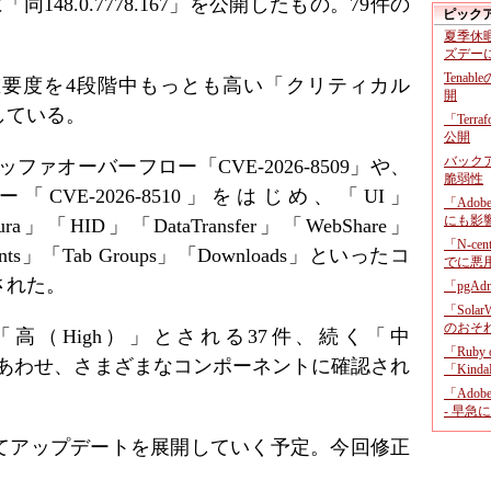
向けに「同148.0.7778.167」を公開したもの。79件の
ピック
夏季休
ズデー
Tenab
重要度を4段階中もっとも高い「クリティカル
開
グしている。
「Terr
公開
バックア
ファオーバーフロー「CVE-2026-8509」や、
脆弱性
CVE-2026-8510」をはじめ、「UI」
「Adob
にも影
ura」「HID」「DataTransfer」「WebShare」
「N-c
nts」「Tab Groups」「Downloads」といったコ
でに悪
された。
「pgA
「Sola
のおそ
高（High）」とされる37件、続く「中
「Ruby
件をあわせ、さまざまなコンポーネントに確認され
「KindaR
「Adob
- 早急
てアップデートを展開していく予定。今回修正
。