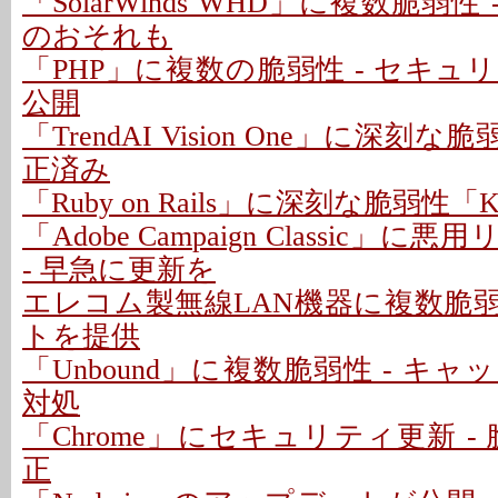
「SolarWinds WHD」に複数脆弱性
のおそれも
「PHP」に複数の脆弱性 - セキ
公開
「TrendAI Vision One」に深刻な脆
正済み
「Ruby on Rails」に深刻な脆弱性「Kind
「Adobe Campaign Classic」
- 早急に更新を
エレコム製無線LAN機器に複数脆弱
トを提供
「Unbound」に複数脆弱性 - キ
対処
「Chrome」にセキュリティ更新 - 
正