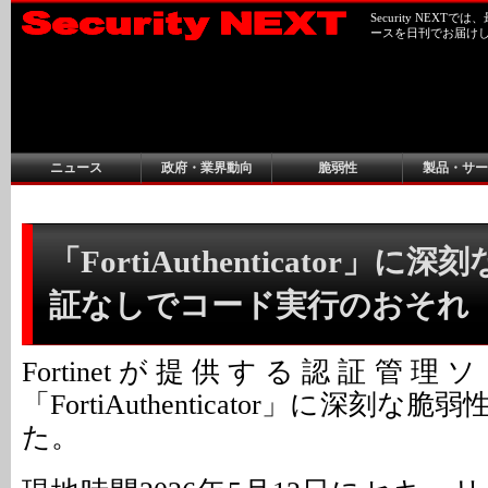
Security NEX
ースを日刊でお届け
ニュース
政府・業界動向
脆弱性
製品・サー
「FortiAuthenticator」に深
証なしでコード実行のおそれ
Fortinetが提供する認証管
「FortiAuthenticator」に深刻
た。