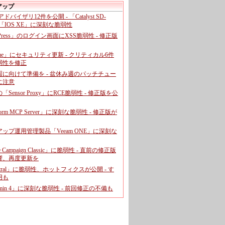
アップ
、アドバイザリ12件を公開 - 「Catalyst SD-
「IOS XE」に深刻な脆弱性
dPress」のログイン画面にXSS脆弱性 - 修正版
ome」にセキュリティ更新 - クリティカル6件
弱性を修正
暇に向けて準備を - 盆休み週のパッチチュー
に注意
leの「Sensor Proxy」にRCE脆弱性 - 修正版を公
aform MCP Server」に深刻な脆弱性 - 修正版が
ップ運用管理製品「Veeam ONE」に深刻な
e Campaign Classic」に脆弱性 - 直前の修正版
響、再度更新を
entral」に脆弱性、ホットフィクスが公開 - す
用も
dmin 4」に深刻な脆弱性 - 前回修正の不備も