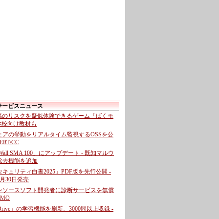
サービスニュース
投稿のリスクを疑似体験できるゲーム「ばくモ
 学校向け教材も
ェアの挙動をリアルタイム監視するOSSを公
CERT/CC
cWall SMA 100」にアップデート - 既知マルウ
除去機能を追加
キュリティ白書2025」PDF版を先行公開 -
月30日発売
ンソースソフト開発者に診断サービスを無償
GMO
pDrive」の学習機能を刷新、3000問以上収録 -