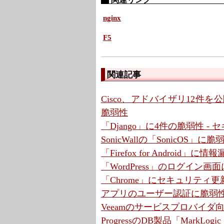
nginx
F5
関連記事
Cisco、アドバイザリ12件を公開 
脆弱性
「Django」に4件の脆弱性 
SonicWallの「SonicOS」
「Firefox for Android
「WordPress」のログイン画
「Chrome」にセキュリティ更
アプリのユーザー認証に脆弱性
Veeamのサービスプロバイ
ProgressのDB製品「MarkLo