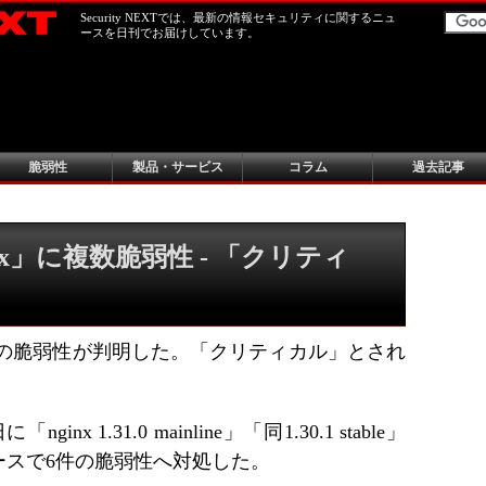
Security NEXTでは、最新の情報セキュリティに関するニュ
ースを日刊でお届けしています。
脆弱性
製品・サービス
コラム
過去記事
nx」に複数脆弱性 - 「クリティ
複数の脆弱性が判明した。「クリティカル」とされ
x 1.31.0 mainline」「同1.30.1 stable」
ースで6件の脆弱性へ対処した。