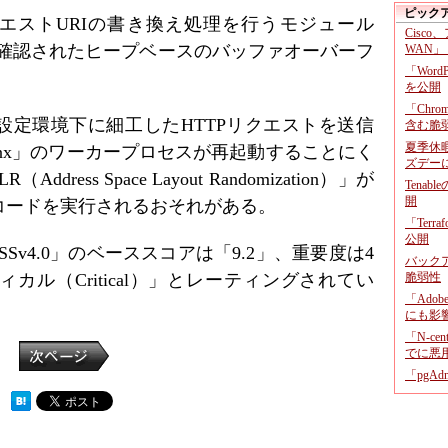
ピック
は、リクエストURIの書き換え処理を行うモジュール
Cisco
module」に確認されたヒープベースのバッファオーバーフ
WAN」
「Wor
を公開
「Chr
設定環境下に細工したHTTPリクエストを送信
含む脆
夏季休
inx」のワーカープロセスが再起動することにく
ズデー
ess Space Layout Randomization）」が
Tenab
開
コードを実行されるおそれがある。
「Terr
公開
Sv4.0」のベーススコアは「9.2」、重要度は4
バックア
ル（Critical）」とレーティングされてい
脆弱性
「Adob
にも影
「N-c
でに悪
「pgA
 ）