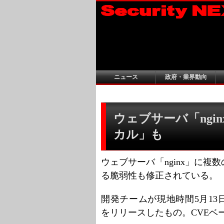
ニュース
政府・業界動向
ウェブサーバ「ngi
カル」も
ウェブサーバ「nginx」に
る脆弱性も修正されている。
開発チームが現地時間5月13日に「ngin
をリリースしたもの。CVEベ