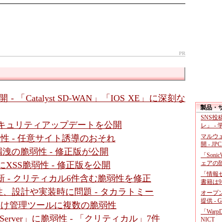
PR
- 「Catalyst SD-WAN」「IOS XE」に深刻な
製品・
SNS
- セキュリティアップデートを公開
レ」 -
マルウ
に脆弱性 - 任意サイト誘導のおそれ
開 - JP
」に情報漏洩の脆弱性 - 修正版が公開
「Soni
ェアの
面にXSS脆弱性 - 修正版を公開
「情報セ
新 - クリティカル6件含む脆弱性を修正
書籍は9
、設計や実装時に問題 - タカラトミー
オープ
提供 - 
ダ向け管理ツールに複数の脆弱性
「War
gic Server」に脆弱性 - 「クリティカル」7件
NICT