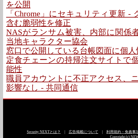
を公開
「Chrome」にセキュリティ更新 -
含む脆弱性を修正
NASがランサム被害、内部に関係者
当地キャラクター協会
窓口で公開している台帳図面に個人情
定食チェーンの持帰注文サイトで
能性
職員アカウントに不正アクセス、
影響なし - 共同通信
Security NEXTとは？
|
広告掲載について
|
利用規約・免責事
Copyright (c) NEW