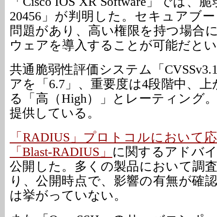
「Cisco IOS XR Software」では、
20456」が判明した。セキュアブ
問題があり、高い権限を持つ場合
ウェアを導入することが可能だとい
共通脆弱性評価システム「CVSSv3
アを「6.7」、重要度は4段階中、
る「高（High）」とレーティング
提供している。
「RADIUS」プロトコルにおいて
「Blast-RADIUS」
に関するアドバ
公開した。多くの製品において調
り、公開時点で、影響の有無が確
は挙がっていない。