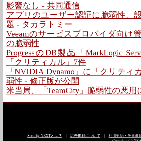
影響なし - 共同通信
アプリのユーザー認証に脆弱性、
題 - タカラトミー
Veeamのサービスプロバイダ向け
の脆弱性
ProgressのDB製品「MarkLogic S
「クリティカル」7件
「NVIDIA Dynamo」に「クリテ
弱性 - 修正版が公開
米当局、「TeamCity」脆弱性の悪
Security NEXTとは？
|
広告掲載について
|
利用規約・免責事
Copyright (c) NEW