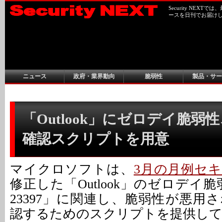
Security NEX
ースを日刊でお届け
ニュース
政府・業界動向
脆弱性
製品・サー
「Outlook」にゼロデイ脆弱
確認スクリプトを用意
マイクロソフトは、
3月の月例セ
修正した「Outlook」のゼロデイ脆弱性
23397」に関連し、脆弱性が悪用
認するためのスクリプトを提供し