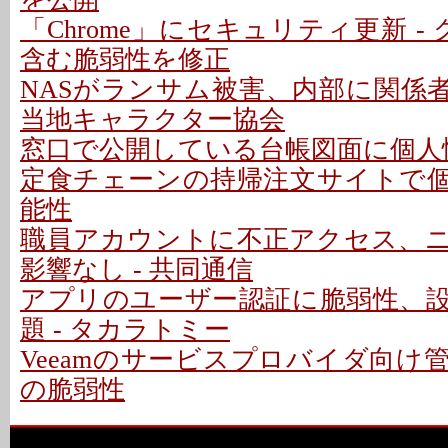
「Chrome」にセキュリティ更新 -
含む脆弱性を修正
NASがランサム被害、内部に関係者
当地キャラクター協会
窓口で公開している台帳図面に個人情
定食チェーンの持帰注文サイトで
能性
職員アカウントに不正アクセス、
影響なし - 共同通信
アプリのユーザー認証に脆弱性、
題 - タカラトミー
Veeamのサービスプロバイダ向け
の脆弱性