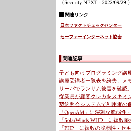
（Security NEXT - 2022/09/29
関連リンク
日本ファクトチェックセンター
セーファーインターネット協会
関連記事
子ども向けプログラミング講座
講座受講者一覧表を紛失、メモ
サーバでランサム被害を確認、
従業員が顧客クレカをスキミン
契約照会システムで利用者の個
「OpenAM」に深刻な脆弱性 
「SolarWinds WHD」に複
「PHP」に複数の脆弱性 - 