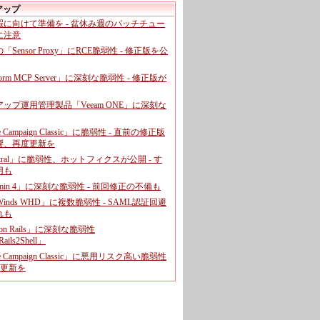
アップ
暇に向けて準備を - 盆休み週のパッチチュー
に注意
leの「Sensor Proxy」にRCE脆弱性 - 修正版を公
aform MCP Server」に深刻な脆弱性 - 修正版が
ップ運用管理製品「Veeam ONE」に深刻な
e Campaign Classic」に脆弱性 - 直前の修正版
響、再度更新を
entral」に脆弱性、ホットフィクスが公開 - す
用も
dmin 4」に深刻な脆弱性 - 前回修正の不備も
rWinds WHD」に複数脆弱性 - SAML認証回避
れも
 on Rails」に深刻な脆弱性
ails2Shell」
e Campaign Classic」に悪用リスク高い脆弱性
に更新を