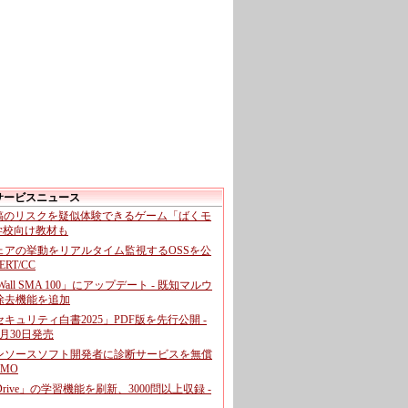
サービスニュース
投稿のリスクを疑似体験できるゲーム「ばくモ
 学校向け教材も
ェアの挙動をリアルタイム監視するOSSを公
CERT/CC
cWall SMA 100」にアップデート - 既知マルウ
除去機能を追加
キュリティ白書2025」PDF版を先行公開 -
月30日発売
ンソースソフト開発者に診断サービスを無償
GMO
pDrive」の学習機能を刷新、3000問以上収録 -