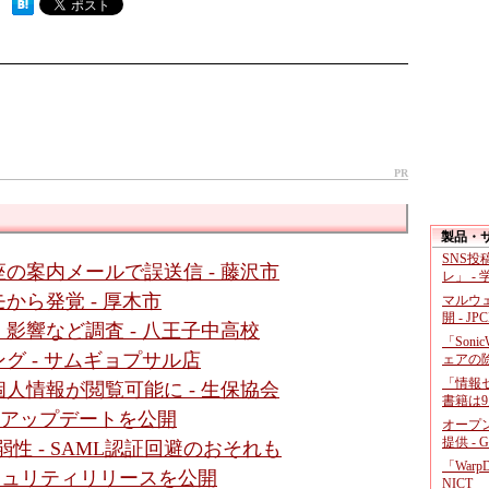
 ）
PR
製品・
SNS
の案内メールで誤送信 - 藤沢市
レ」 -
から発覚 - 厚木市
マルウ
開 - JP
影響など調査 - 八王子中高校
「Soni
グ - サムギョプサル店
ェアの
「情報セ
人情報が閲覧可能に - 生保協会
書籍は9
- アップデートを公開
オープ
提供 - 
数脆弱性 - SAML認証回避のおそれも
「War
セキュリティリリースを公開
NICT