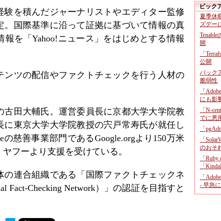
ピック
経験を積んだジャーナリストやエディター監修
夏季休
定。国際基準に沿って証拠に基づいて情報の真
ズデー
Tenab
報を「Yahoo!ニュース」をはじめとする情報
開
。
「Terr
公開
バックア
テンツの配信やファクトチェックを行う人材の
脆弱性
「Adob
にも影
の古田大輔氏。運営委員長に京都大学大学院教
「N-c
でに悪
長に東京大学大学院教授の宍戸常寿氏が就任し
「pgA
の慈善事業部門であるGoogle.orgより150万米
「Sola
のおそ
、ヤフーより支援を受けている。
「Ruby
「KindaR
体の連合組織である「国際ファクトチェックネ
「Adob
- 早急
al Fact-Checking Network）」の認証を目指すと