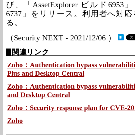
び、「AssetExplorer ビルド695
6737」をリリース。利用者へ対
る。
（Security NEXT - 2021/12/06 ）
関連リンク
Zoho：Authentication bypass vulnerabiliti
Plus and Desktop Central
Zoho：Authentication bypass vulnerabiliti
and Desktop Central
Zoho：Security response plan for CVE-2
Zoho