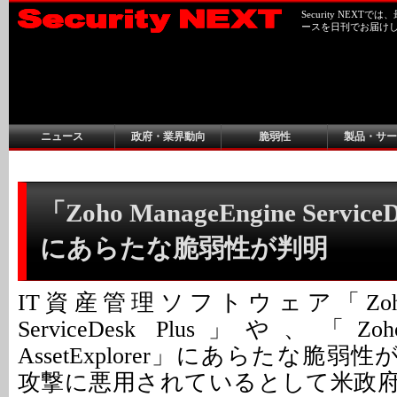
Security NEX
ースを日刊でお届け
ニュース
政府・業界動向
脆弱性
製品・サー
「Zoho ManageEngine ServiceD
にあらたな脆弱性が判明
IT資産管理ソフトウェア「Zoho Ma
ServiceDesk Plus」や、「Zoho 
AssetExplorer」にあらたな脆弱
攻撃に悪用されているとして米政