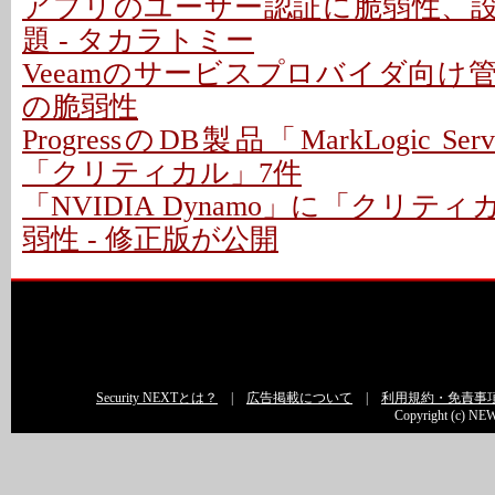
アプリのユーザー認証に脆弱性、
題 - タカラトミー
Veeamのサービスプロバイダ向け
の脆弱性
ProgressのDB製品「MarkLogic S
「クリティカル」7件
「NVIDIA Dynamo」に「クリテ
弱性 - 修正版が公開
Security NEXTとは？
|
広告掲載について
|
利用規約・免責事
Copyright (c) NEW