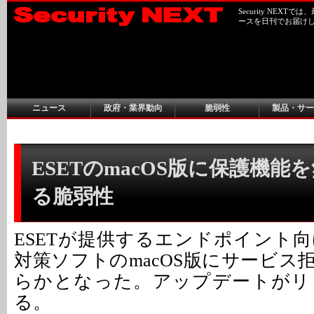
Security NEX
ースを日刊でお届け
ニュース
政府・業界動向
脆弱性
製品・サー
ESETのmacOS版に保護機能
る脆弱性
ESETが提供するエンドポイント
対策ソフトのmacOS版にサービス
らかとなった。アップデートがリ
る。