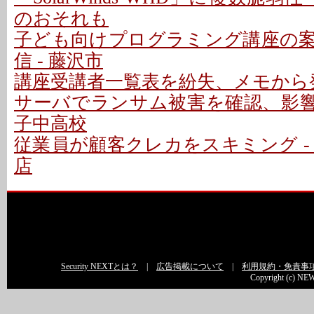
のおそれも
子ども向けプログラミング講座の
信 - 藤沢市
講座受講者一覧表を紛失、メモから発
サーバでランサム被害を確認、影響な
子中高校
従業員が顧客クレカをスキミング -
店
Security NEXTとは？
|
広告掲載について
|
利用規約・免責事
Copyright (c) NEW