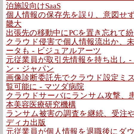
泊施設向けSaaS
個人情報の保存先を誤り、意図せず学
畿大
出張先の移動中にPCを置き忘れて紛失
クラウド侵害で個人情報流出か、
ータも - ビジュアルアーツ
元従業員が取引先情報を持ち出し -
ン・ジャパン
画像診断委託先でクラウド設定ミ
覧可能に - マツダ病院
クラウドサーバにランサム攻撃、患者
本美容医療研究機構
ランサム被害の調査を継続、受注や発
ディカ出版
元従業員が個人情報を退職後にダウン