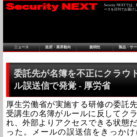
Security NEX
ースを日刊でお届け
ニュース
政府・業界動向
脆弱性
製品・サー
委託先が名簿を不正にクラウ
ル誤送信で発覚 - 厚労省
厚生労働省が実施する研修の委託
受講生の名簿がルールに反してク
れ、外部よりアクセスできる状態
った。メールの誤送信をきっかけ