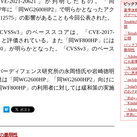
E-2021-20621」が判明したもの。「同
ピック
17年に「同WG2600HP2」で明らかとなったアク
夏季休
ズデー
7-12575」の影響があることも今回公表された。
Tenab
開
Sv3」のベーススコアは、「CVE-2017-
「Terr
公開
5」と評価されている。また「同WF800HP」には
バックア
20620」が明らかとなった。「CVSSv3」のベース
脆弱性
「Adob
にも影
「N-c
バーディフェンス研究所の永岡悟氏や岩崎徳明
でに悪
同WG2600HP」「同WG2600HP2」向けに
「pgA
「Sola
WF800HP」の利用者に対しては緩和策の実施
のおそ
「Ruby
「KindaR
 ）
「Adob
- 早急
数の脆弱性