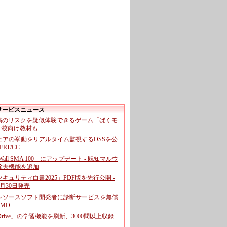
サービスニュース
投稿のリスクを疑似体験できるゲーム「ばくモ
 学校向け教材も
ェアの挙動をリアルタイム監視するOSSを公
CERT/CC
cWall SMA 100」にアップデート - 既知マルウ
除去機能を追加
キュリティ白書2025」PDF版を先行公開 -
月30日発売
ンソースソフト開発者に診断サービスを無償
GMO
pDrive」の学習機能を刷新、3000問以上収録 -