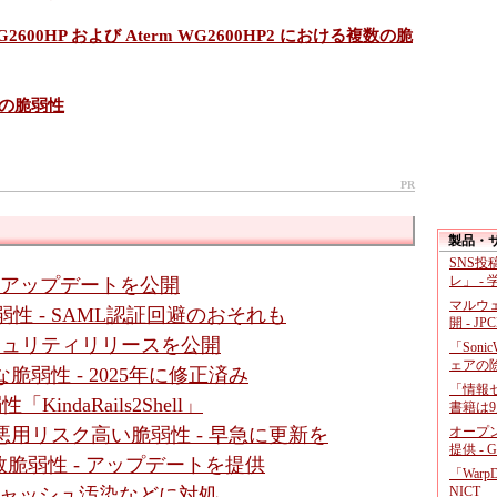
WG2600HP および Aterm WG2600HP2 における複数の脆
数の脆弱性
PR
製品・
SNS
レ」 -
- アップデートを公開
マルウ
数脆弱性 - SAML認証回避のおそれも
開 - JP
セキュリティリリースを公開
「Soni
ェアの
に深刻な脆弱性 - 2025年に修正済み
「情報セ
「KindaRails2Shell」
書籍は9
オープ
ssic」に悪用リスク高い脆弱性 - 早急に更新を
提供 - 
脆弱性 - アップデートを提供
「War
NICT
- キャッシュ汚染などに対処