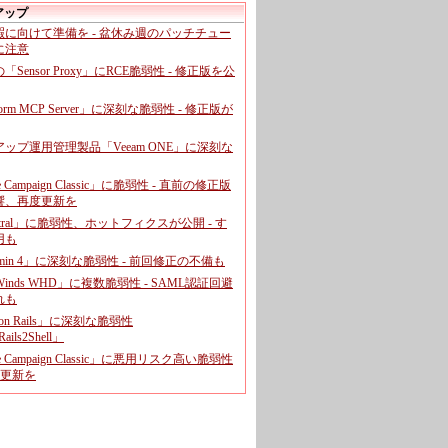
アップ
暇に向けて準備を - 盆休み週のパッチチュー
に注意
leの「Sensor Proxy」にRCE脆弱性 - 修正版を公
aform MCP Server」に深刻な脆弱性 - 修正版が
ップ運用管理製品「Veeam ONE」に深刻な
e Campaign Classic」に脆弱性 - 直前の修正版
響、再度更新を
entral」に脆弱性、ホットフィクスが公開 - す
用も
dmin 4」に深刻な脆弱性 - 前回修正の不備も
rWinds WHD」に複数脆弱性 - SAML認証回避
れも
 on Rails」に深刻な脆弱性
ails2Shell」
e Campaign Classic」に悪用リスク高い脆弱性
に更新を