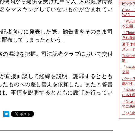
的機関から提供を受けた申立人1人の健康情報
ピック
名をマスキングしていないものが含まれてい
Cisco
WAN」
「Wor
を公開
を記者向けに発表した際、勧告書をそのまま司
「Chr
含む脆
て配布してしまったという。
夏季休
ズデー
名の漏洩を把握。司法記者クラブにおいて交付
Tenab
開
「Terr
公開
が直接面談して経緯を説明、謝罪するととも
バックア
したものへの差し替えを依頼した。また回答書
脆弱性
「Adob
は、事情を説明するとともに謝罪を行ってい
にも影
「N-c
でに悪
「pgA
 ）