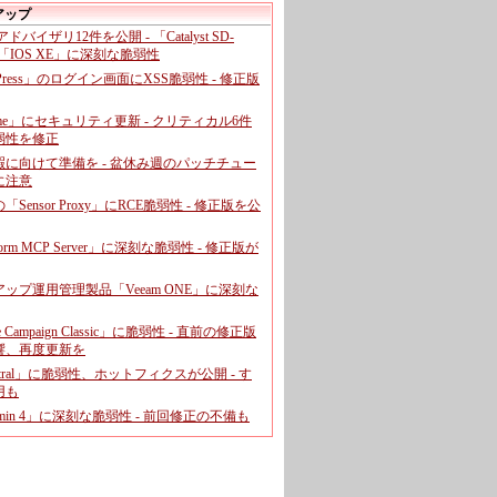
アップ
、アドバイザリ12件を公開 - 「Catalyst SD-
「IOS XE」に深刻な脆弱性
dPress」のログイン画面にXSS脆弱性 - 修正版
ome」にセキュリティ更新 - クリティカル6件
弱性を修正
暇に向けて準備を - 盆休み週のパッチチュー
に注意
leの「Sensor Proxy」にRCE脆弱性 - 修正版を公
aform MCP Server」に深刻な脆弱性 - 修正版が
ップ運用管理製品「Veeam ONE」に深刻な
e Campaign Classic」に脆弱性 - 直前の修正版
響、再度更新を
entral」に脆弱性、ホットフィクスが公開 - す
用も
dmin 4」に深刻な脆弱性 - 前回修正の不備も