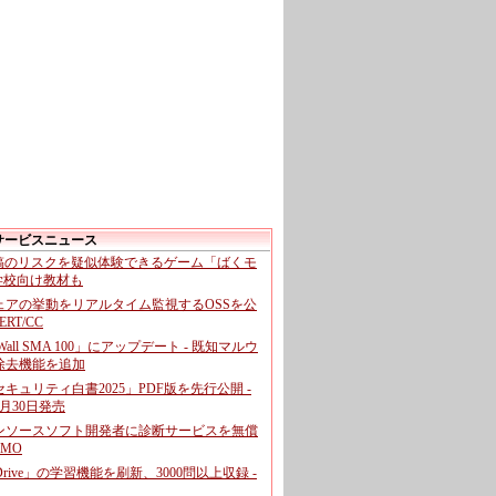
サービスニュース
投稿のリスクを疑似体験できるゲーム「ばくモ
 学校向け教材も
ェアの挙動をリアルタイム監視するOSSを公
CERT/CC
cWall SMA 100」にアップデート - 既知マルウ
除去機能を追加
キュリティ白書2025」PDF版を先行公開 -
月30日発売
ンソースソフト開発者に診断サービスを無償
GMO
pDrive」の学習機能を刷新、3000問以上収録 -