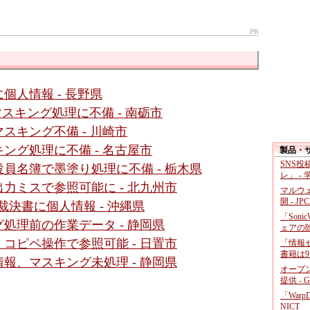
PR
個人情報 - 長野県
スキング処理に不備 - 南砺市
スキング不備 - 川崎市
ング処理に不備 - 名古屋市
製品・
SNS
員名簿で墨塗り処理に不備 - 栃木県
レ」 -
力ミスで参照可能に - 北九州市
マルウ
開 - JP
決書に個人情報 - 沖縄県
「Soni
処理前の作業データ - 静岡県
ェアの
コピペ操作で参照可能 - 日置市
「情報セ
書籍は9
報、マスキング未処理 - 静岡県
オープ
提供 - 
「War
NICT