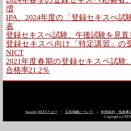
増
IPA、2024年度の「登録セキスぺ
表
登録セキスぺ試験、午後試験を見直し
登録セキスペ向け「特定講習」の受
NICT
2021年度春期の登録セキスペ試験、2
合格率21.2％
Security NEXTとは？
|
広告掲載について
|
利用規約・免責事
Copyright (c) NEW