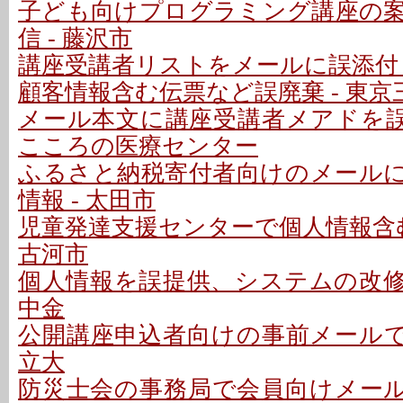
子ども向けプログラミング講座の
信 - 藤沢市
講座受講者リストをメールに誤添付 
顧客情報含む伝票など誤廃棄 - 東京
メール本文に講座受講者メアドを誤記
こころの医療センター
ふるさと納税寄付者向けのメール
情報 - 太田市
児童発達支援センターで個人情報含む
古河市
個人情報を誤提供、システムの改修テ
中金
公開講座申込者向けの事前メールで誤
立大
防災士会の事務局で会員向けメールを