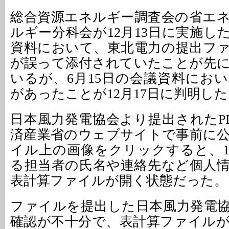
総合資源エネルギー調査会の省エ
ルギー分科会が12月13日に実施し
資料において、東北電力の提出フ
が誤って添付されていたことが先
いるが、6月15日の会議資料にお
があったことが12月17日に判明し
日本風力発電協会より提出されたP
済産業省のウェブサイトで事前に
イル上の画像をクリックすると、1
る担当者の氏名や連絡先など個人
表計算ファイルが開く状態だった。
ファイルを提出した日本風力発電
確認が不十分で、表計算ファイル