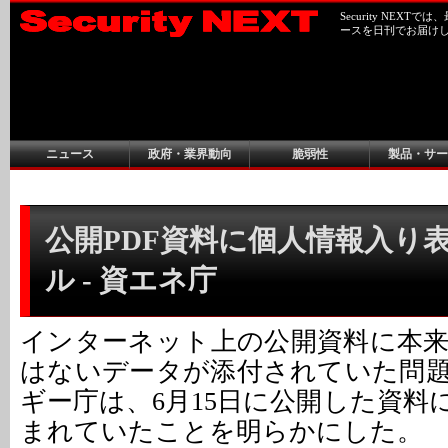
Security NEX
ースを日刊でお届け
ニュース
政府・業界動向
脆弱性
製品・サー
公開PDF資料に個人情報入り
ル - 資エネ庁
インターネット上の公開資料に本
はないデータが添付されていた問
ギー庁は、6月15日に公開した資料
まれていたことを明らかにした。