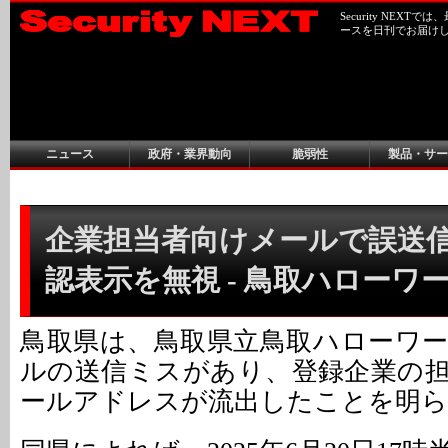
Security NEX
ースを日刊でお届け
ニュース
政府・業界動向
脆弱性
製品・サー
企業担当者向けメールで誤送
認表示を無視 - 鳥取ハローワ
鳥取県は、鳥取県立鳥取ハローワ
ルの送信ミスがあり、登録企業の
ールアドレスが流出したことを明