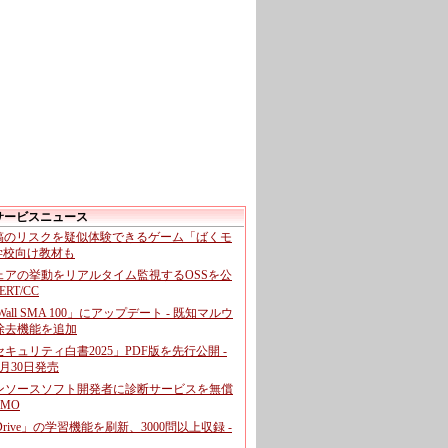
サービスニュース
投稿のリスクを疑似体験できるゲーム「ばくモ
 学校向け教材も
ェアの挙動をリアルタイム監視するOSSを公
CERT/CC
cWall SMA 100」にアップデート - 既知マルウ
除去機能を追加
キュリティ白書2025」PDF版を先行公開 -
月30日発売
ンソースソフト開発者に診断サービスを無償
GMO
pDrive」の学習機能を刷新、3000問以上収録 -