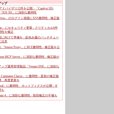
アップ
、アドバイザリ12件を公開 - 「Catalyst SD-
「IOS XE」に深刻な脆弱性
dPress」のログイン画面にXSS脆弱性 - 修正版
ome」にセキュリティ更新 - クリティカル6件
弱性を修正
暇に向けて準備を - 盆休み週のパッチチュー
に注意
leの「Sensor Proxy」にRCE脆弱性 - 修正版を公
aform MCP Server」に深刻な脆弱性 - 修正版が
ップ運用管理製品「Veeam ONE」に深刻な
e Campaign Classic」に脆弱性 - 直前の修正版
響、再度更新を
entral」に脆弱性、ホットフィクスが公開 - す
用も
dmin 4」に深刻な脆弱性 - 前回修正の不備も