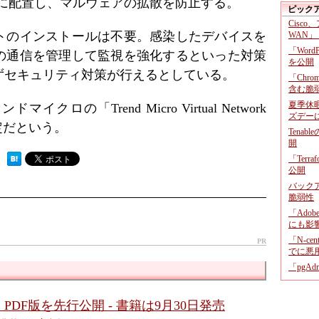
」を自動的に配置し、マルウェアの拡散を防止する。
ピック
Cisco
トのインストールは不要。感染したデバイスを
WAN」
「Wor
の通信を管理して監視を強化するといった対策
を公開
ずセキュリティ対策が行えるとしている。
「Chr
含む脆
夏季休
ロの「Trend Micro Virtual Network
ズデー
る予定だという。
Tenab
開
「Terr
 ）
公開
バックア
脆弱性
「Adob
にも影
「N-c
PR
でに悪
「pgA
PDF版を先行公開 - 書籍は9月30日発売