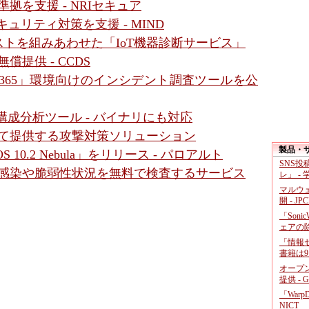
拠を支援 - NRIセキュア
ュリティ対策を支援 - MIND
トを組みあわせた「IoT機器診断サービス」
償提供 - CCDS
MS365」環境向けのインシデント調査ツールを公
S構成分析ツール - バイナリにも対応
して提供する攻撃対策ソリューション
製品・
10.2 Nebula」をリリース - パロアルト
SNS
ア感染や脆弱性状況を無料で検査するサービス
レ」 -
マルウ
開 - JP
「Soni
ェアの
「情報セ
書籍は9
オープ
提供 - 
「War
NICT