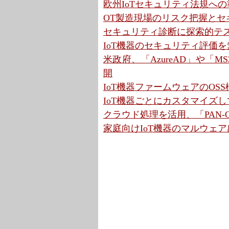
欧州IoTセキュリティ法規への準
OT製造現場のリスク把握とセキ
セキュリティ診断に探索的テス
IoT機器のセキュリティ評価を無
米政府、「AzureAD」や「
開
IoT機器ファームウェアのOS
IoT機器ごとにカスタマイズ
クラウド処理を活用、「PAN-OS 
家庭向けIoT機器のマルウェ