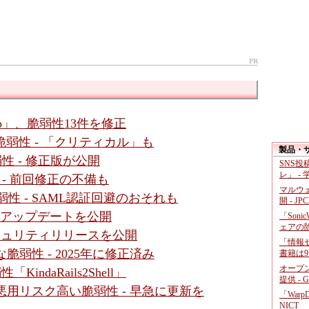
PR
b」、脆弱性13件を修正
4件の脆弱性 - 「クリティカル」も
製品・
脆弱性 - 修正版が公開
SNS
レ」 -
性 - 前回修正の不備も
マルウ
数脆弱性 - SAML認証回避のおそれも
開 - JP
- アップデートを公開
「Soni
ェアの
セキュリティリリースを公開
「情報セ
に深刻な脆弱性 - 2025年に修正済み
書籍は9
オープ
「KindaRails2Shell」
提供 - 
ssic」に悪用リスク高い脆弱性 - 早急に更新を
「War
NICT