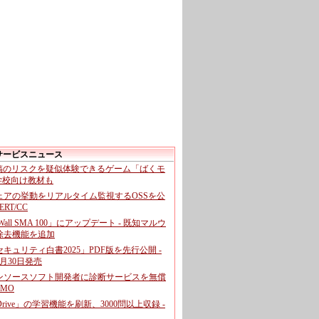
サービスニュース
投稿のリスクを疑似体験できるゲーム「ばくモ
 学校向け教材も
ェアの挙動をリアルタイム監視するOSSを公
CERT/CC
cWall SMA 100」にアップデート - 既知マルウ
除去機能を追加
キュリティ白書2025」PDF版を先行公開 -
月30日発売
ンソースソフト開発者に診断サービスを無償
GMO
pDrive」の学習機能を刷新、3000問以上収録 -