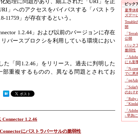
規化処理に問題があり、細工された「URI」を正
ピック
URI」へのアクセスをバイパスする「パストラ
夏季休
ズデー
8-11759」が存在するという。
Tenab
開
jk Connector 1.2.44」および以前のバージョンに存在
「Terr
公開
rver」とリバースプロクシを利用している環境におい
バックア
脆弱性
「Adob
にも影
た「同1.2.46」をリリース。過去に判明した
「N-c
23」と一部重複するものの、異なる問題とされてお
でに悪
「pgA
「Sola
のおそ
 ）
「Ruby
「KindaR
「Adob
- 早急
 Connector 1.2.46
d_jk Connectorにパストラバーサルの脆弱性