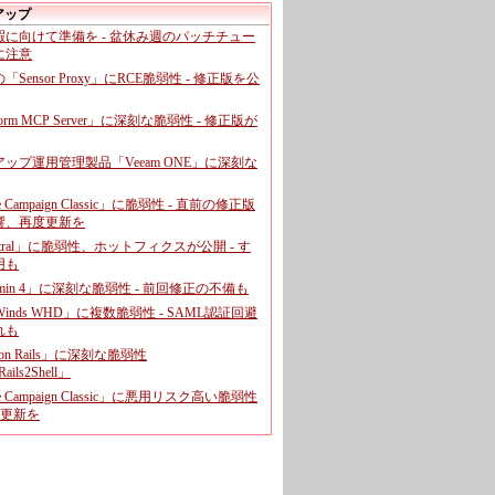
アップ
暇に向けて準備を - 盆休み週のパッチチュー
に注意
leの「Sensor Proxy」にRCE脆弱性 - 修正版を公
aform MCP Server」に深刻な脆弱性 - 修正版が
ップ運用管理製品「Veeam ONE」に深刻な
e Campaign Classic」に脆弱性 - 直前の修正版
響、再度更新を
entral」に脆弱性、ホットフィクスが公開 - す
用も
dmin 4」に深刻な脆弱性 - 前回修正の不備も
rWinds WHD」に複数脆弱性 - SAML認証回避
れも
 on Rails」に深刻な脆弱性
ails2Shell」
e Campaign Classic」に悪用リスク高い脆弱性
に更新を