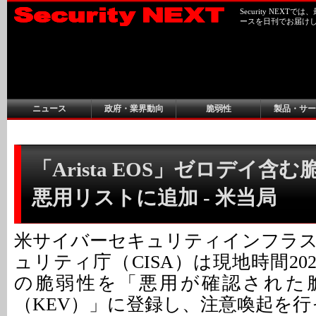
Security NEX
ースを日刊でお届け
ニュース
政府・業界動向
脆弱性
製品・サー
「Arista EOS」ゼロデイ含
悪用リストに追加 - 米当局
米サイバーセキュリティインフラ
ュリティ庁（CISA）は現地時間202
の脆弱性を「悪用が確認された
（KEV）」に登録し、注意喚起を行