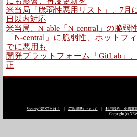
にも影響、再度更新を
米当局「脆弱性悪用リスト」、7月に26
日以内対応
米当局、N-able「N-central」の
「N-central」に脆弱性、ホットフ
でに悪用も
開発プラットフォーム「GitLab」
正
Security NEXTとは？
|
広告掲載について
|
利用規約・免責事
Copyright (c) NEW