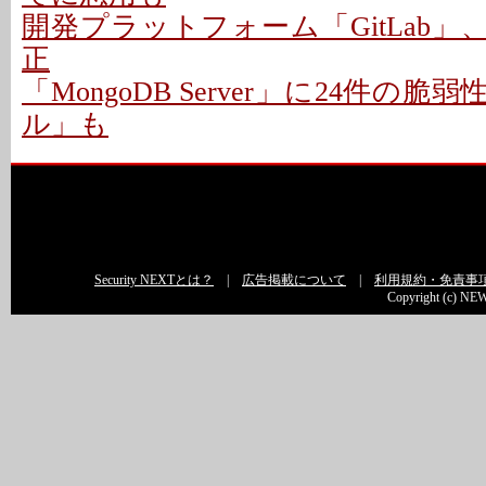
開発プラットフォーム「GitLab」
正
「MongoDB Server」に24件の脆
ル」も
Security NEXTとは？
|
広告掲載について
|
利用規約・免責事
Copyright (c) NEW