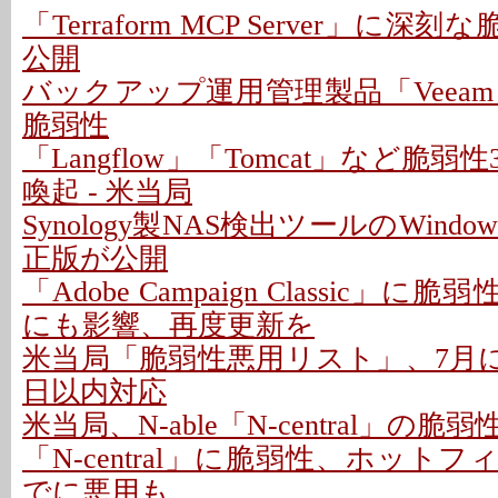
「Terraform MCP Server」に深
公開
バックアップ運用管理製品「Veeam
脆弱性
「Langflow」「Tomcat」など脆
喚起 - 米当局
Synology製NAS検出ツールのWindo
正版が公開
「Adobe Campaign Classic」に
にも影響、再度更新を
米当局「脆弱性悪用リスト」、7月に26
日以内対応
米当局、N-able「N-central」の
「N-central」に脆弱性、ホットフ
でに悪用も