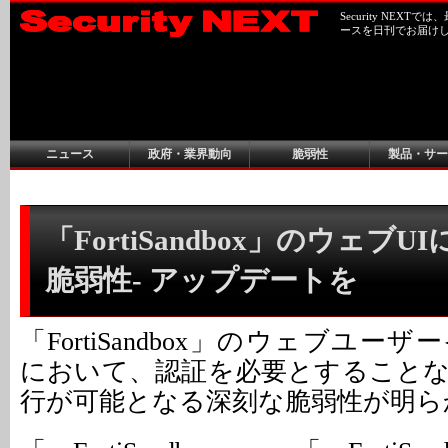
Security NEX
ースを日刊でお届け
ニュース
政府・業界動向
脆弱性
製品・サー
「FortiSandbox」のウェブU
脆弱性- アップデートを
「FortiSandbox」のウェブユー
において、認証を必要とすること
行が可能となる深刻な脆弱性が明ら