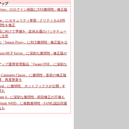
アップ
dPress」のログイン画面にXSS脆弱性 - 修正版
ome」にセキュリティ更新 - クリティカル6件
弱性を修正
暇に向けて準備を - 盆休み週のパッチチュー
に注意
leの「Sensor Proxy」にRCE脆弱性 - 修正版を公
aform MCP Server」に深刻な脆弱性 - 修正版が
ップ運用管理製品「Veeam ONE」に深刻な
e Campaign Classic」に脆弱性 - 直前の修正版
響、再度更新を
entral」に脆弱性、ホットフィクスが公開 - す
用も
dmin 4」に深刻な脆弱性 - 前回修正の不備も
rWinds WHD」に複数脆弱性 - SAML認証回避
れも