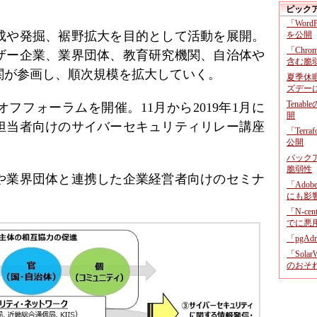
ピック
「Wor
成や発掘、裾野拡大を目的として活動を展開。
を公開
「Chr
ザー企業、業界団体、教育研究機関、自治体や
含む脆
関が参画し、順次規模を拡大していく。
夏季休
ズデー
Tenab
オフフォーラムを開催。11月から2019年1月に
開
担当者向けのサイバーセキュリティリレー講座
「Terr
公開
バックア
脆弱性
体や業界団体と連携した企業経営者向けのセミナ
「Adob
。
にも影
「N-c
でに悪
「pgA
「Sola
のおそ