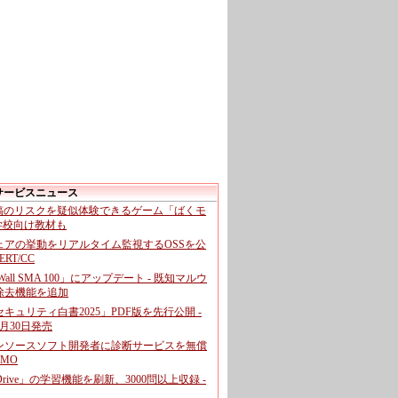
サービスニュース
投稿のリスクを疑似体験できるゲーム「ばくモ
 学校向け教材も
ェアの挙動をリアルタイム監視するOSSを公
CERT/CC
cWall SMA 100」にアップデート - 既知マルウ
除去機能を追加
キュリティ白書2025」PDF版を先行公開 -
月30日発売
ンソースソフト開発者に診断サービスを無償
GMO
pDrive」の学習機能を刷新、3000問以上収録 -