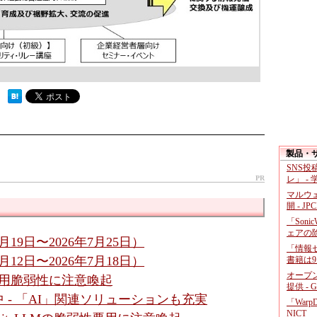
 ）
製品・
SNS
PR
レ」 -
マルウ
開 - JP
「Soni
ェアの
19日〜2026年7月25日）
「情報セ
12日〜2026年7月18日）
書籍は9
オープ
悪用脆弱性に注意喚起
提供 - 
」が開催中 - 「AI」関連ソリューションも充実
「War
NICT