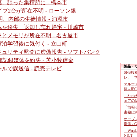
、誤った集積所に - 橋本市
ブ2台が所在不明 - ローソン銀
、内部の生徒情報 - 浦添市
を紛失、返却し忘れ帰宅 - 川崎市
とメモリが所在不明 - 名古屋市
泊学習後に気付く - 立山町
ュリティ監査に虚偽報告 - ソフトバンク
記録媒体を紛失 - 苫小牧信金
製品・
ルで誤送信 - 読売テレビ
SNS
レ」 -
マルウ
開 - JP
「Soni
ェアの
「情報セ
書籍は9
オープ
提供 - 
「War
NICT