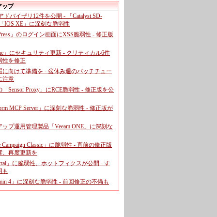
アップ
、アドバイザリ12件を公開 - 「Catalyst SD-
「IOS XE」に深刻な脆弱性
dPress」のログイン画面にXSS脆弱性 - 修正版
ome」にセキュリティ更新 - クリティカル6件
弱性を修正
暇に向けて準備を - 盆休み週のパッチチュー
に注意
leの「Sensor Proxy」にRCE脆弱性 - 修正版を公
aform MCP Server」に深刻な脆弱性 - 修正版が
ップ運用管理製品「Veeam ONE」に深刻な
e Campaign Classic」に脆弱性 - 直前の修正版
響、再度更新を
entral」に脆弱性、ホットフィクスが公開 - す
用も
dmin 4」に深刻な脆弱性 - 前回修正の不備も