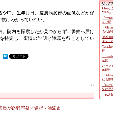
ピック
Cisco
名やID、生年月日、皮膚病変部の画像などが保
WAN」
「Wor
件数はわかっていない。
を公開
「Chr
告。院内を探索したが見つからず、警察へ届け
含む脆
夏季休
を特定し、事情の説明と謝罪を行うとしてい
ズデー
Tenab
開
「Terr
 ）
公開
バックア
脆弱性
「Adob
にも影
「N-c
PR
でに悪
「pgA
業員が盗難容疑で逮捕 - 浦添市