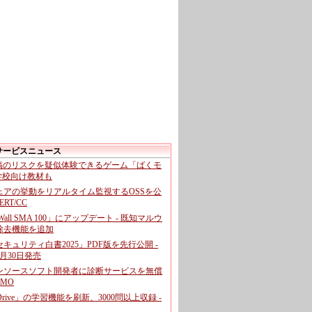
サービスニュース
投稿のリスクを疑似体験できるゲーム「ばくモ
 学校向け教材も
ェアの挙動をリアルタイム監視するOSSを公
CERT/CC
cWall SMA 100」にアップデート - 既知マルウ
除去機能を追加
キュリティ白書2025」PDF版を先行公開 -
月30日発売
ンソースソフト開発者に診断サービスを無償
GMO
pDrive」の学習機能を刷新、3000問以上収録 -