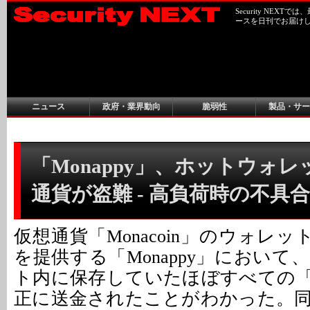
Security NEX
ースを日刊でお届け
ニュース
政府・業界動向
脆弱性
製品・サー
「Monappy」、ホットウォ
通貨が盗難 - 高負荷時の不具
仮想通貨「Monacoin」のウォレッ
を提供する「Monappy」におい
ト内に保存していたほぼすべての「Mo
正に送金されたことがわかった。