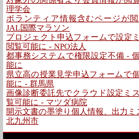
理学会
ボランティア情報含むページが閲覧
JAL国際マラソン
プロジェクト申込フォームで設定
閲覧可能に - NPO法人
都事務システムで権限設定不備 - 
能に
県立高の授業見学申込フォームで
能に - 群馬県
画像診断委託先でクラウド設定ミ
覧可能に - マツダ病院
開示文書の墨塗り個人情報、出力ミス
北九州市