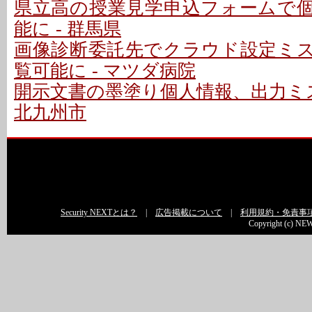
県立高の授業見学申込フォームで
能に - 群馬県
画像診断委託先でクラウド設定ミ
覧可能に - マツダ病院
開示文書の墨塗り個人情報、出力ミス
北九州市
Security NEXTとは？
|
広告掲載について
|
利用規約・免責事
Copyright (c) NEW