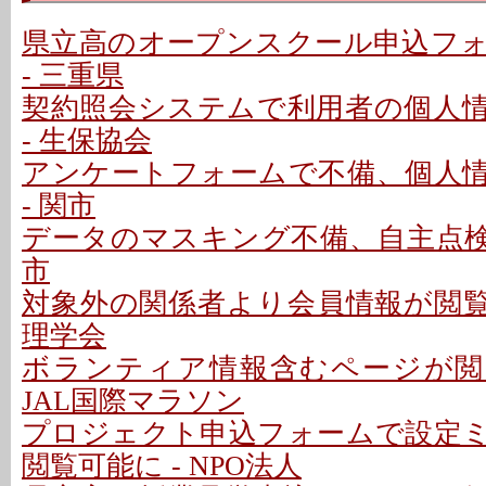
県立高のオープンスクール申込フ
- 三重県
契約照会システムで利用者の個人
- 生保協会
アンケートフォームで不備、個人
- 関市
データのマスキング不備、自主点検で
市
対象外の関係者より会員情報が閲覧可
理学会
ボランティア情報含むページが閲覧
JAL国際マラソン
プロジェクト申込フォームで設定
閲覧可能に - NPO法人