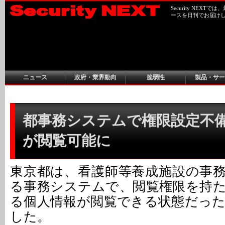
Security NEX
ースを日刊でお届け
ニュース
政府・業界動向
脆弱性
製品・サー
都事務システムで権限設定不備 
が閲覧可能に
東京都は、看護師等養成施設の事
る事務システムで、閲覧権限を持
る個人情報が閲覧できる状態だっ
した。