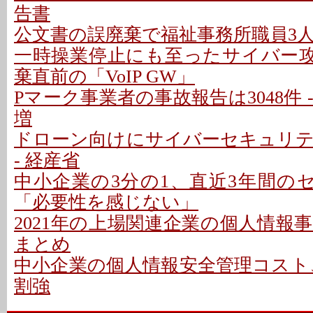
告書
公文書の誤廃棄で福祉事務所職員3人を
一時操業停止にも至ったサイバー攻撃
棄直前の「VoIP GW」
Pマーク事業者の事故報告は3048件 -
増
ドローン向けにサイバーセキュリ
- 経産省
中小企業の3分の1、直近3年間のセ
「必要性を感じない」
2021年の上場関連企業の個人情報事故は
まとめ
中小企業の個人情報安全管理コスト、
割強