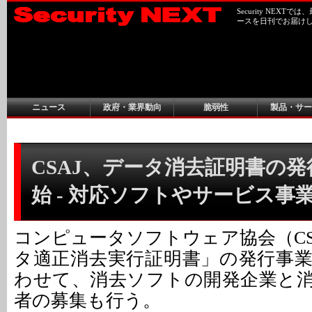
Security NEX
ースを日刊でお届け
ニュース
政府・業界動向
脆弱性
製品・サー
CSAJ、データ消去証明書の
始 - 対応ソフトやサービス事
コンピュータソフトウェア協会（CS
タ適正消去実行証明書」の発行事
わせて、消去ソフトの開発企業と
者の募集も行う。