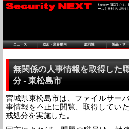
Security NEX
ースを日刊でお届け
ニュース
政府・業界動向
脆弱性
製品・サー
無関係の人事情報を取得した
分 - 東松島市
宮城県東松島市は、ファイルサー
事情報を不正に閲覧、取得してい
戒処分を実施した。