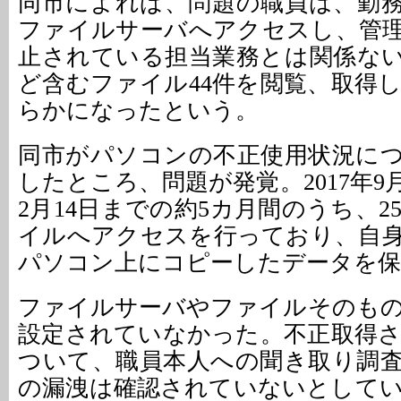
同市によれば、問題の職員は、勤
ファイルサーバへアクセスし、管
止されている担当業務とは関係な
ど含むファイル44件を閲覧、取得
らかになったという。
同市がパソコンの不正使用状況に
したところ、問題が発覚。2017年9月1
2月14日までの約5カ月間のうち、
イルへアクセスを行っており、自
パソコン上にコピーしたデータを保
ファイルサーバやファイルそのも
設定されていなかった。不正取得
ついて、職員本人への聞き取り調
の漏洩は確認されていないとして