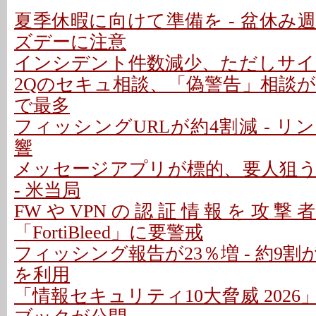
夏季休暇に向けて準備を - 盆休み
ズデーに注意
インシデント件数減少、ただしサイ
2Qのセキュ相談、「偽警告」相談が増
で最多
フィッシングURLが約4割減 - 
響
メッセージアプリが標的、要人狙
- 米当局
FWやVPNの認証情報を攻撃者
「FortiBleed」に要警戒
フィッシング報告が23％増 - 約9
を利用
「情報セキュリティ10大脅威 202