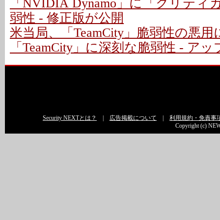
「NVIDIA Dynamo」に「クリテ
弱性 - 修正版が公開
米当局、「TeamCity」脆弱性の悪
「TeamCity」に深刻な脆弱性 - 
Security NEXTとは？
|
広告掲載について
|
利用規約・免責事
Copyright (c) NEW