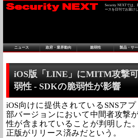
Security NEX
ースを日刊でお届け
ニュース
政府・業界動向
脆弱性
製品・サー
iOS版「LINE」にMITM攻
弱性 - SDKの脆弱性が影響
iOS向けに提供されているSNSアプ
部バージョンにおいて中間者攻撃
性が含まれていることが判明した。2
正版がリリース済みだという。