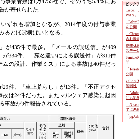
与事業者数は1万4755社で、そのうち5.4％にあ
ピック
故報告が寄せられた。
Cisco
WAN」
「Wor
件からいずれも増加となるが、2014年度の付与事業
を公開
でみるとほぼ横ばいとなる。
「Chr
含む脆
夏季休
が435件で最多。「メールの誤送信」が409
ズデー
が334件、「宛名違いによる誤送付」が311件
Tenab
開
テムの設計、作業ミス」による事故は40件だっ
「Terr
公開
バックア
29件、「車上荒らし」が13件。「不正アクセ
脆弱性
「Adob
事故は24件だった。またマルウェア感染に起因
にも影
る事故が9件報告されている。
「N-c
でに悪
「pgA