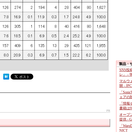
製品・
SNS
レ」 -
 ）
マルウ
開 - JP
「Soni
ェアの
「情報セ
書籍は9
PR
オープ
提供 - 
「War
NICT