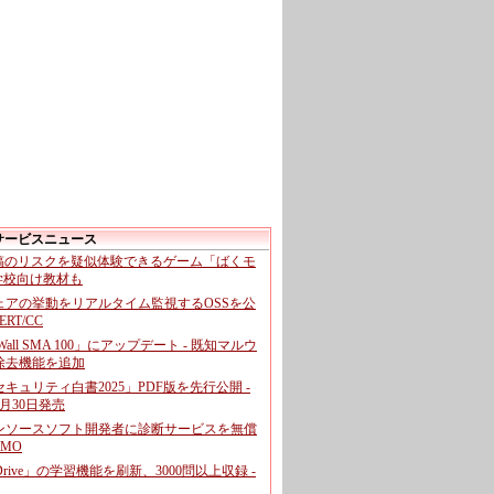
サービスニュース
投稿のリスクを疑似体験できるゲーム「ばくモ
 学校向け教材も
ェアの挙動をリアルタイム監視するOSSを公
CERT/CC
cWall SMA 100」にアップデート - 既知マルウ
除去機能を追加
キュリティ白書2025」PDF版を先行公開 -
月30日発売
ンソースソフト開発者に診断サービスを無償
GMO
pDrive」の学習機能を刷新、3000問以上収録 -