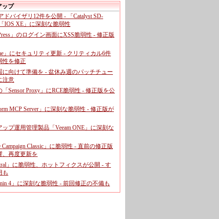
アップ
、アドバイザリ12件を公開 - 「Catalyst SD-
「IOS XE」に深刻な脆弱性
dPress」のログイン画面にXSS脆弱性 - 修正版
ome」にセキュリティ更新 - クリティカル6件
弱性を修正
暇に向けて準備を - 盆休み週のパッチチュー
に注意
leの「Sensor Proxy」にRCE脆弱性 - 修正版を公
aform MCP Server」に深刻な脆弱性 - 修正版が
ップ運用管理製品「Veeam ONE」に深刻な
e Campaign Classic」に脆弱性 - 直前の修正版
響、再度更新を
entral」に脆弱性、ホットフィクスが公開 - す
用も
dmin 4」に深刻な脆弱性 - 前回修正の不備も