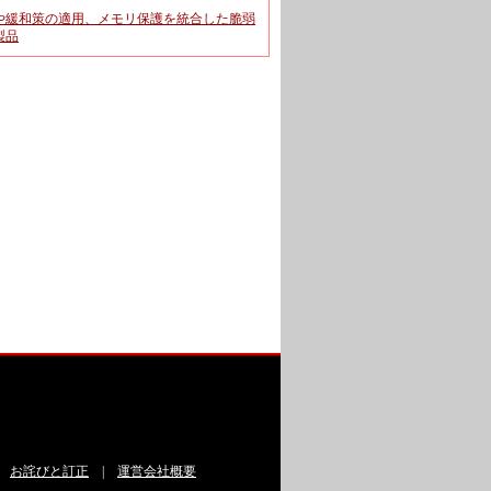
や緩和策の適用、メモリ保護を統合した脆弱
製品
|
お詫びと訂正
|
運営会社概要