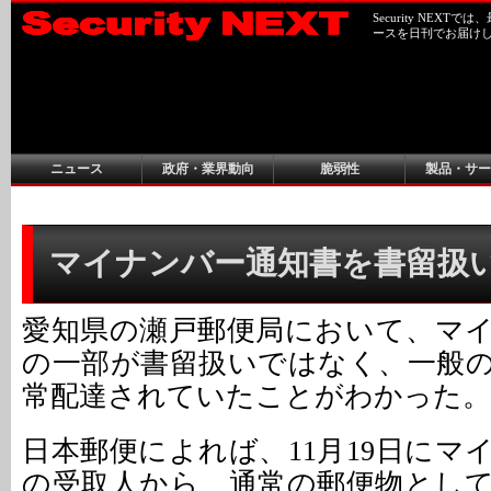
Security NEX
ースを日刊でお届け
ニュース
政府・業界動向
脆弱性
製品・サー
マイナンバー通知書を書留扱
愛知県の瀬戸郵便局において、マ
の一部が書留扱いではなく、一般
常配達されていたことがわかった。
日本郵便によれば、11月19日にマ
の受取人から、通常の郵便物とし