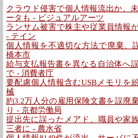
クラウド侵害で個人情報流出か、
ータも - ビジュアルアーツ
ランサム被害で株主や従業員情報
- テイン
個人情報を不適切な方法で廃棄、誤
橋本市
給与支払報告書を異なる自治体へ
で - 消費者庁
要配慮個人情報含むUSBメモリを紛
械
約3.2万人分の雇用保険文書を誤廃
り - 京都労働局
提出先に誤ったメアド、職員や家
三者に - 農水省
個人情報8149件が流出、サーバに