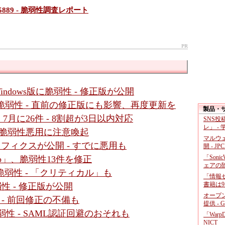
15-5889 - 脆弱性調査レポート
PR
Windows版に脆弱性 - 修正版が公開
ssic」に脆弱性 - 直前の修正版にも影響、再度更新を
製品・
月に26件 - 8割超が3日以内対応
SNS
レ」 -
al」の脆弱性悪用に注意喚起
マルウ
ットフィクスが公開 - すでに悪用も
開 - JP
「Soni
b」、脆弱性13件を修正
ェアの
4件の脆弱性 - 「クリティカル」も
「情報セ
書籍は9
脆弱性 - 修正版が公開
オープ
性 - 前回修正の不備も
提供 - 
数脆弱性 - SAML認証回避のおそれも
「War
NICT