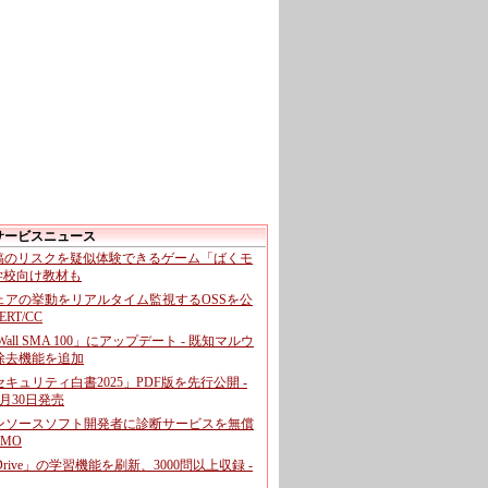
サービスニュース
投稿のリスクを疑似体験できるゲーム「ばくモ
 学校向け教材も
ェアの挙動をリアルタイム監視するOSSを公
CERT/CC
cWall SMA 100」にアップデート - 既知マルウ
除去機能を追加
キュリティ白書2025」PDF版を先行公開 -
月30日発売
ンソースソフト開発者に診断サービスを無償
GMO
pDrive」の学習機能を刷新、3000問以上収録 -