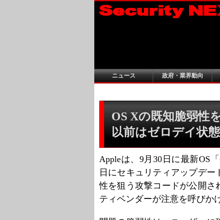
ニュース
政府・業界動向
OS Xの既知脆弱性を狙
以前はゼロデイ状態
Appleは、9月30日に最新OS「OS
日にセキュリティアップデー
性を狙う攻撃コードが公開さ
ティベンダーが注意を呼びか