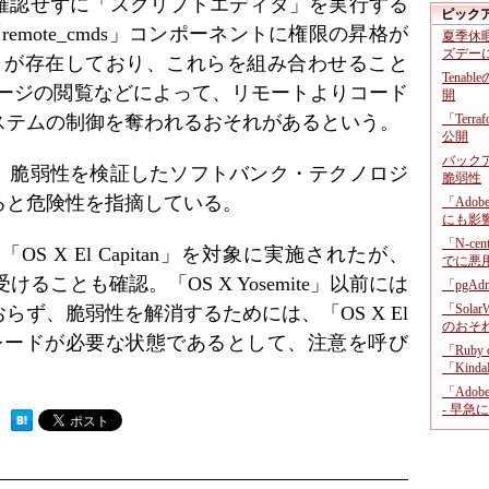
確認せずに「スクリプトエディタ」を実行する
ピック
に「remote_cmds」コンポーネントに権限の昇格が
夏季休
ズデー
5889」が存在しており、これらを組み合わせること
Tenab
ブページの閲覧などによって、リモートよりコード
開
ステムの制御を奪われるおそれがあるという。
「Terr
公開
バックア
、脆弱性を検証したソフトバンク・テクノロジ
脆弱性
ると危険性を指摘している。
「Adob
にも影
「N-c
 X El Capitan」を対象に実施されたが、
でに悪
を受けることも確認。「OS X Yosemite」以前には
「pgA
「Sola
ず、脆弱性を解消するためには、「OS X El
のおそ
アップグレードが必要な状態であるとして、注意を呼び
「Ruby
「KindaR
「Adob
- 早急
 ）