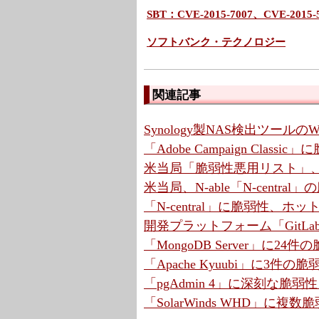
SBT：CVE-2015-7007、CVE-20
ソフトバンク・テクノロジー
関連記事
Synology製NAS検出ツールの
「Adobe Campaign Cla
米当局「脆弱性悪用リスト」、7
米当局、N-able「N-centr
「N-central」に脆弱性、ホ
開発プラットフォーム「GitLa
「MongoDB Server」に2
「Apache Kyuubi」に3件の
「pgAdmin 4」に深刻な脆弱
「SolarWinds WHD」に複