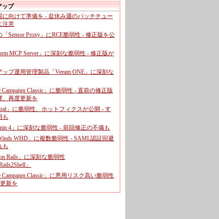
アップ
暇に向けて準備を - 盆休み週のパッチチュー
に注意
leの「Sensor Proxy」にRCE脆弱性 - 修正版を公
aform MCP Server」に深刻な脆弱性 - 修正版が
ップ運用管理製品「Veeam ONE」に深刻な
e Campaign Classic」に脆弱性 - 直前の修正版
響、再度更新を
entral」に脆弱性、ホットフィクスが公開 - す
用も
dmin 4」に深刻な脆弱性 - 前回修正の不備も
rWinds WHD」に複数脆弱性 - SAML認証回避
れも
 on Rails」に深刻な脆弱性
ails2Shell」
e Campaign Classic」に悪用リスク高い脆弱性
に更新を