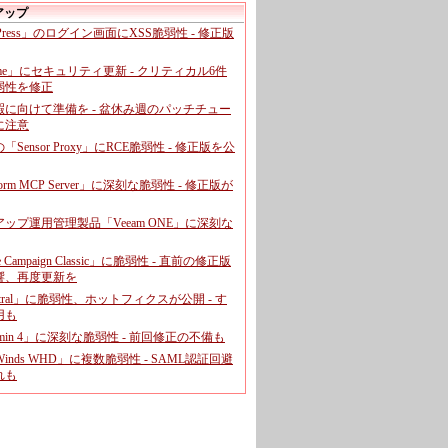
アップ
dPress」のログイン画面にXSS脆弱性 - 修正版
ome」にセキュリティ更新 - クリティカル6件
弱性を修正
暇に向けて準備を - 盆休み週のパッチチュー
に注意
leの「Sensor Proxy」にRCE脆弱性 - 修正版を公
aform MCP Server」に深刻な脆弱性 - 修正版が
ップ運用管理製品「Veeam ONE」に深刻な
e Campaign Classic」に脆弱性 - 直前の修正版
響、再度更新を
entral」に脆弱性、ホットフィクスが公開 - す
用も
dmin 4」に深刻な脆弱性 - 前回修正の不備も
rWinds WHD」に複数脆弱性 - SAML認証回避
れも