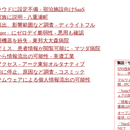
ドに設定不備 - 宿泊施設向けSaaS
族に説明 - 八重瀬町
出、影響範囲など調査 - ディライトフル
N Manager」にゼロデイ脆弱性 - 悪用も確認
機器を紛失 - 東邦大大森病院
ミス、患者情報が閲覧可能に - マツダ病院
ら情報流出の可能性 - 美濃工業
製品・
クセス - アーク東短オルタナティブ
SNS
に停止、原因など調査 - コスミック
レ」 -
サムウェアによる個人情報流出の可能性
マルウ
開 - JP
「Soni
ェアの
「情報セ
書籍は9
オープ
提供 - 
「War
NICT