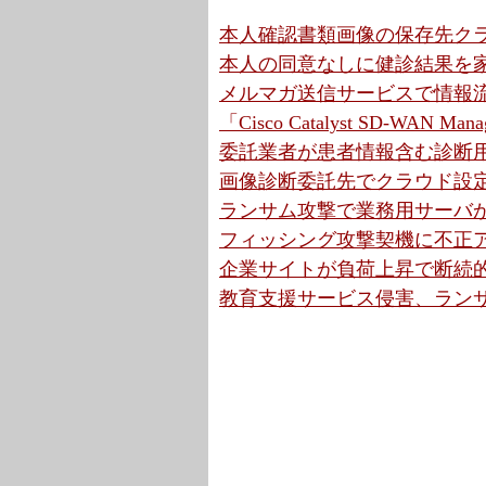
本人確認書類画像の保存先クラウ
本人の同意なしに健診結果を家
メルマガ送信サービスで情報流
「Cisco Catalyst SD-WA
委託業者が患者情報含む診断用
画像診断委託先でクラウド設定
ランサム攻撃で業務用サーバか
フィッシング攻撃契機に不正ア
企業サイトが負荷上昇で断続的
教育支援サービス侵害、ラン