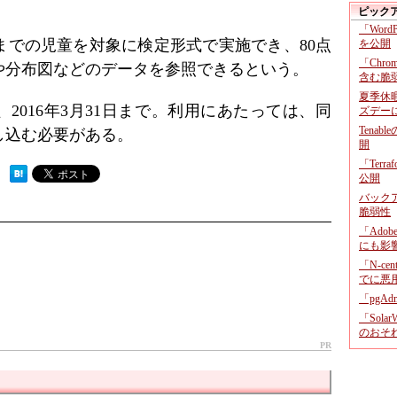
ピック
「Wor
までの児童を対象に検定形式で実施でき、80点
を公開
「Chr
や分布図などのデータを参照できるという。
含む脆
夏季休
、2016年3月31日まで。利用にあたっては、同
ズデー
Tenab
し込む必要がある。
開
「Terr
 ）
公開
バックア
脆弱性
「Adob
にも影
「N-c
でに悪
「pgA
「Sola
のおそ
PR