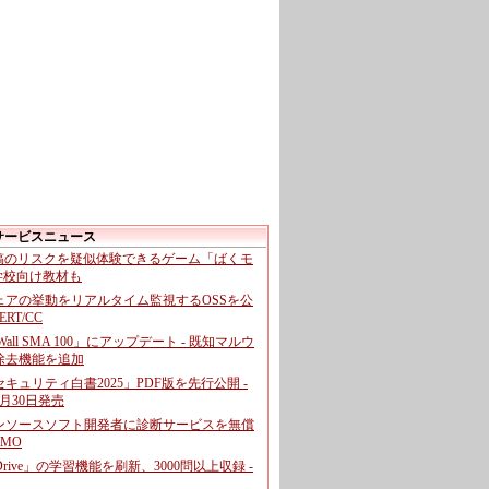
サービスニュース
投稿のリスクを疑似体験できるゲーム「ばくモ
 学校向け教材も
ェアの挙動をリアルタイム監視するOSSを公
CERT/CC
cWall SMA 100」にアップデート - 既知マルウ
除去機能を追加
キュリティ白書2025」PDF版を先行公開 -
月30日発売
ンソースソフト開発者に診断サービスを無償
GMO
pDrive」の学習機能を刷新、3000問以上収録 -