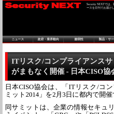
Security NEX
ースを日刊でお届け
ニュース
政府・業界動向
脆弱性
製品・サー
ITリスク/コンプライアンスサミ
がまもなく開催 - 日本CISO協
日本CISO協会は、「ITリスク/
ミット2014」を2月3日に都内で開
同サミットは、企業の情報セキュ