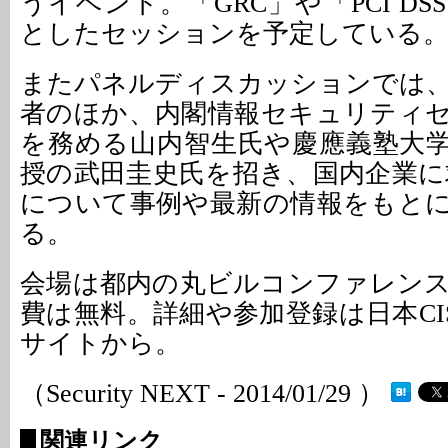
うイベント。「GRC」や「PCI D
としたセッションを予定している
またパネルディスカッションでは
者のほか、内閣情報セキュリティ
を務める山内智生氏や慶應義塾大
授の武田圭史氏を招き、国内企業に求
について事例や最新の情報をもと
る。
会場は都内の丸ビルコンファレン
費は無料。詳細や参加登録は日本CI
サイトから。
（Security NEXT - 2014/01/29 ）
関連リンク