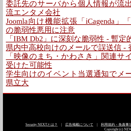
委託先のサーバから個人情報が流出し
流エンタメ会社
Joomla向け機能拡張「iCagenda」「Ba
の脆弱性悪用に注意
「IBM Db2」に深刻な脆弱性 - 暫
県内中高校向けのメールで誤送信 - 
「映像のまち・かわさき」関連サイト
受けた可能性
学生向けのイベント当選通知でメール
県立大
Security NEXTとは？
|
広告掲載について
|
利用規約・免責事
Copyright (c) NEW