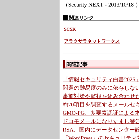
（Security NEXT - 2013/10/18
関連リンク
SCSK
アラクサラネットワークス
関連記事
「情報セキュリティ白書2025」
問題の難易度のみに依存しない「k
事前対策や監視を組み合わせ
約70項目を調査するメールセ
GMO-PG、多要素認証によ
ドコモメールになりすまし警告機
RSA、国内にデータセンター設
「WordPress」のセキュリ