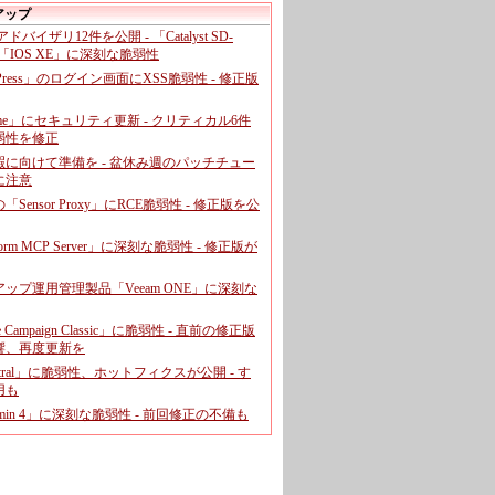
アップ
、アドバイザリ12件を公開 - 「Catalyst SD-
「IOS XE」に深刻な脆弱性
dPress」のログイン画面にXSS脆弱性 - 修正版
ome」にセキュリティ更新 - クリティカル6件
弱性を修正
暇に向けて準備を - 盆休み週のパッチチュー
に注意
leの「Sensor Proxy」にRCE脆弱性 - 修正版を公
aform MCP Server」に深刻な脆弱性 - 修正版が
ップ運用管理製品「Veeam ONE」に深刻な
e Campaign Classic」に脆弱性 - 直前の修正版
響、再度更新を
entral」に脆弱性、ホットフィクスが公開 - す
用も
dmin 4」に深刻な脆弱性 - 前回修正の不備も