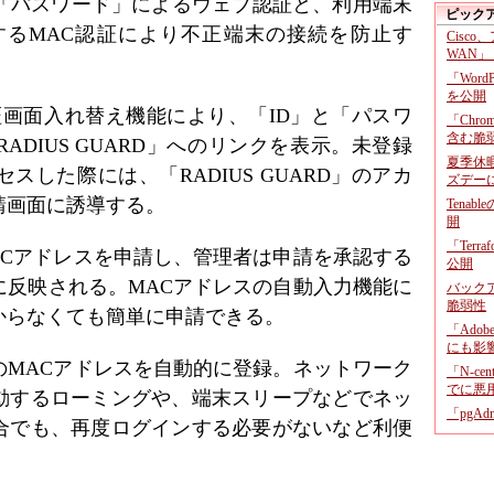
と「パスワード」によるウェブ認証と、利用端末
ピック
するMAC認証により不正端末の接続を防止す
Cisco
WAN」
「Wor
を公開
証画面入れ替え機能により、「ID」と「パスワ
「Chr
含む脆
DIUS GUARD」へのリンクを表示。未登録
夏季休
した際には、「RADIUS GUARD」のアカ
ズデー
請画面に誘導する。
Tenab
開
「Terr
ACアドレスを申請し、管理者は申請を承認する
公開
に反映される。MACアドレスの自動入力機能に
バックア
脆弱性
からなくても簡単に申請できる。
「Adob
にも影
のMACアドレスを自動的に登録。ネットワーク
「N-c
でに悪
動するローミングや、端末スリープなどでネッ
「pgA
合でも、再度ログインする必要がないなど利便