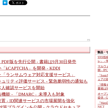
 ）
PR
製品・
SNS
レ」 -
PDF版を先行公開 - 書籍は9月30日発売
マルウ
CAPTCHA」を開発 - KDDI
開 - JP
た「ランサムウェア対応支援サービス」
「Soni
ェアの
キュリティ評価サービス - 緊急脆弱性の通知も
「情報セ
る本人確認サービスを開始
書籍は9
能 - 「DMARC」未導入も対象
オープ
提供 - 
置 - ID関連サービスの市場展開を強化
「War
ティ対策プラグインを公開 - クラウドセキュア
NICT