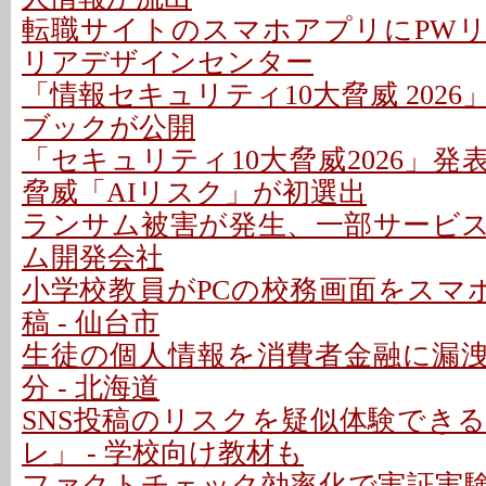
転職サイトのスマホアプリにPWリス
リアデザインセンター
「情報セキュリティ10大脅威 202
ブックが公開
「セキュリティ10大脅威2026」発表
脅威「AIリスク」が初選出
ランサム被害が発生、一部サービスを
ム開発会社
小学校教員がPCの校務画面をスマホ
稿 - 仙台市
生徒の個人情報を消費者金融に漏
分 - 北海道
SNS投稿のリスクを疑似体験でき
レ」 - 学校向け教材も
ファクトチェック効率化で実証実験 