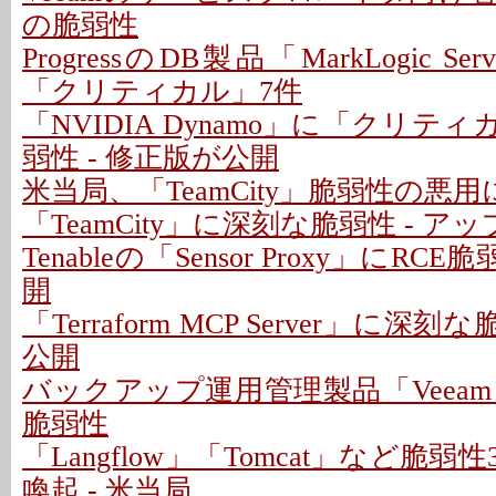
の脆弱性
ProgressのDB製品「MarkLogic S
「クリティカル」7件
「NVIDIA Dynamo」に「クリテ
弱性 - 修正版が公開
米当局、「TeamCity」脆弱性の悪
「TeamCity」に深刻な脆弱性 - 
Tenableの「Sensor Proxy」にRC
開
「Terraform MCP Server」に深
公開
バックアップ運用管理製品「Veeam
脆弱性
「Langflow」「Tomcat」など脆
喚起 - 米当局