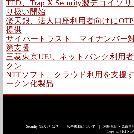
TED、Trap X Security製デコ
り扱い開始
楽天銀、法人口座利用者向けにOT
提供
サイバートラスト、マイナンバー
策支援
三菱東京UFJ、ネットバンク利用
クン
NTTソフト、クラウド利用を支援
ークン化製品
Security NEXTとは？
|
広告掲載について
|
利用規約・免責事
Copyright (c) NEW