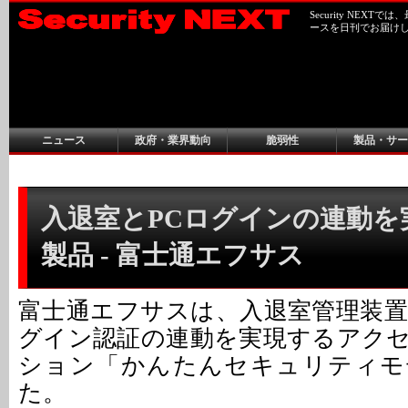
Security NEX
ースを日刊でお届け
ニュース
政府・業界動向
脆弱性
製品・サー
入退室とPCログインの連動を
製品 - 富士通エフサス
富士通エフサスは、入退室管理装
グイン認証の連動を実現するアク
ション「かんたんセキュリティモ
た。