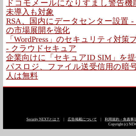
ドコモメールになりすまし警告機能 
未導入も対象
RSA、国内にデータセンター設置 -
の市場展開を強化
「WordPress」のセキュリティ対
- クラウドセキュア
企業向けに「セキュアID SIM」を提
パスロジ、ファイル送受信用の暗号化
人は無料
Security NEXTとは？
|
広告掲載について
|
利用規約・免責事
Copyright (c) NEW