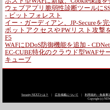
ホスト型WAFに新版、Cookie保護を強化 -
ウェブアプリ脆弱性診断ツールにSS
- ビットフォレスト
イー・ガーディアン、JP-Secureを
ボットアクセスやPWリスト攻撃を遮
F5
WAFにDDoS防御機能を追加 - CDNetw
EC-CUBE特化のクラウド型WAFサー
キューブ
Security NEXTとは？
|
広告掲載について
|
利用規約・免責事
Copyright (c) NEW