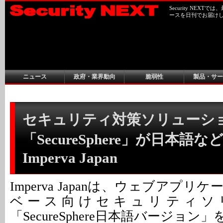
Security NEX
ースを日刊でお届け
ニュース
政府・業界動向
脆弱性
製品・サー
セキュリティ対策ソリューシ
「SecureSphere」が日本語な
Imperva Japan
Imperva Japanは、ウェブアプ
ベース向けセキュリティソ
「SecureSphere日本語バージョン