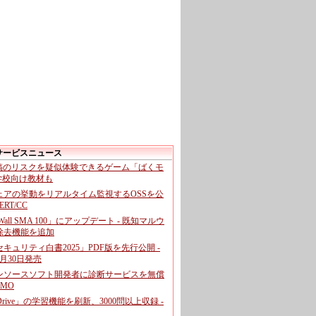
サービスニュース
投稿のリスクを疑似体験できるゲーム「ばくモ
 学校向け教材も
ェアの挙動をリアルタイム監視するOSSを公
CERT/CC
cWall SMA 100」にアップデート - 既知マルウ
除去機能を追加
キュリティ白書2025」PDF版を先行公開 -
月30日発売
ンソースソフト開発者に診断サービスを無償
GMO
pDrive」の学習機能を刷新、3000問以上収録 -