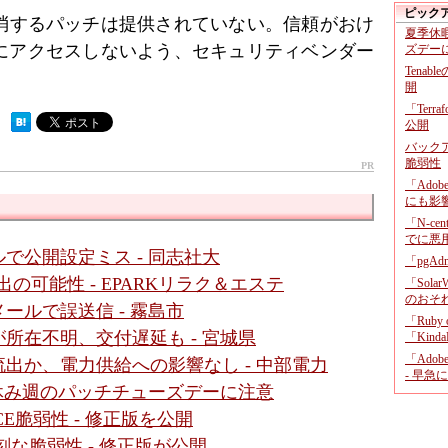
ピック
解消するパッチは提供されていない。信頼がおけ
夏季休
にアクセスしないよう、セキュリティベンダー
ズデー
Tenab
開
「Terr
 ）
公開
バックア
脆弱性
PR
「Adob
にも影
「N-c
でに悪
で公開設定ミス - 同志社大
「pgA
の可能性 - EPARKリラク＆エステ
「Sola
のおそ
ールで誤送信 - 霧島市
「Ruby
所在不明、交付遅延も - 宮城県
「KindaR
「Adob
出か、電力供給への影響なし - 中部電力
- 早急
盆休み週のパッチチューズデーに注意
」にRCE脆弱性 - 修正版を公開
r」に深刻な脆弱性 - 修正版が公開