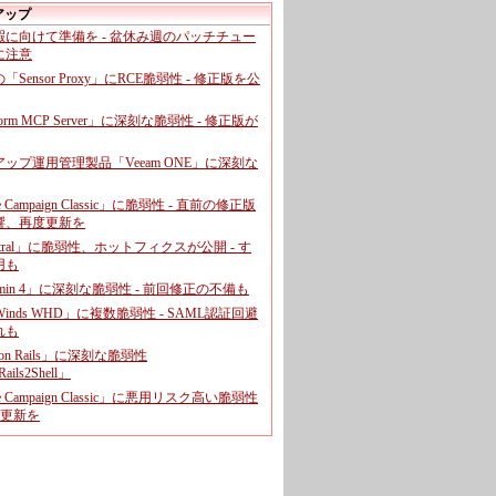
アップ
暇に向けて準備を - 盆休み週のパッチチュー
に注意
leの「Sensor Proxy」にRCE脆弱性 - 修正版を公
aform MCP Server」に深刻な脆弱性 - 修正版が
ップ運用管理製品「Veeam ONE」に深刻な
e Campaign Classic」に脆弱性 - 直前の修正版
響、再度更新を
entral」に脆弱性、ホットフィクスが公開 - す
用も
dmin 4」に深刻な脆弱性 - 前回修正の不備も
rWinds WHD」に複数脆弱性 - SAML認証回避
れも
 on Rails」に深刻な脆弱性
ails2Shell」
e Campaign Classic」に悪用リスク高い脆弱性
に更新を