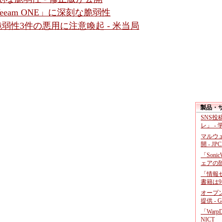
eam ONE」に深刻な脆弱性
など脆弱性3件の悪用に注意喚起 - 米当局
製品・
SNS
レ」 -
マルウ
開 - JP
「Soni
ェアの
「情報セ
書籍は9
オープ
提供 - 
「War
NICT