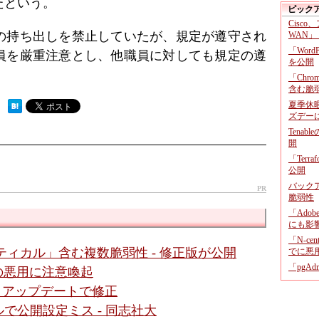
たという。
ピック
Cisco
の持ち出しを禁止していたが、規定が遵守され
WAN」
「Wor
員を厳重注意とし、他職員に対しても規定の遵
を公開
「Chr
含む脆
夏季休
 ）
ズデー
Tenab
開
「Terr
公開
バックア
PR
脆弱性
「Adob
にも影
「N-c
クリティカル」含む複数脆弱性 - 修正版が公開
でに悪
「pgA
性の悪用に注意喚起
 - アップデートで修正
で公開設定ミス - 同志社大