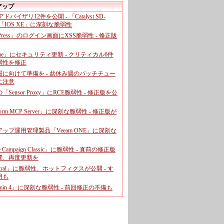
アップ
、アドバイザリ12件を公開 - 「Catalyst SD-
「IOS XE」に深刻な脆弱性
dPress」のログイン画面にXSS脆弱性 - 修正版
ome」にセキュリティ更新 - クリティカル6件
弱性を修正
暇に向けて準備を - 盆休み週のパッチチュー
に注意
leの「Sensor Proxy」にRCE脆弱性 - 修正版を公
aform MCP Server」に深刻な脆弱性 - 修正版が
ップ運用管理製品「Veeam ONE」に深刻な
e Campaign Classic」に脆弱性 - 直前の修正版
響、再度更新を
entral」に脆弱性、ホットフィクスが公開 - す
用も
dmin 4」に深刻な脆弱性 - 前回修正の不備も