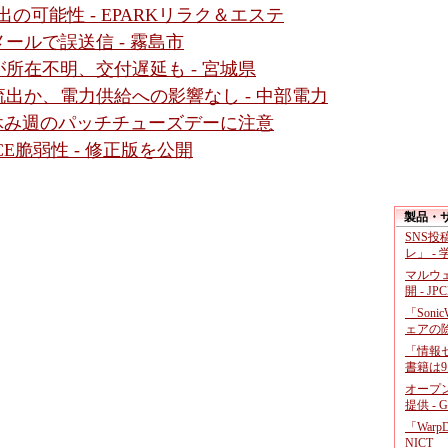
の可能性 - EPARKリラク＆エステ
ールで誤送信 - 霧島市
所在不明、交付遅延も - 宮城県
出か、電力供給への影響なし - 中部電力
盆休み週のパッチチューズデーに注意
」にRCE脆弱性 - 修正版を公開
製品・
SNS
レ」 -
マルウ
開 - JP
「Soni
ェアの
「情報セ
書籍は9
オープ
提供 - 
「War
NICT