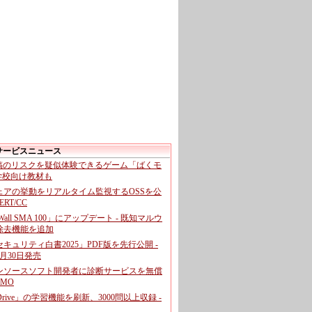
サービスニュース
投稿のリスクを疑似体験できるゲーム「ばくモ
 学校向け教材も
ェアの挙動をリアルタイム監視するOSSを公
CERT/CC
cWall SMA 100」にアップデート - 既知マルウ
除去機能を追加
キュリティ白書2025」PDF版を先行公開 -
月30日発売
ンソースソフト開発者に診断サービスを無償
GMO
pDrive」の学習機能を刷新、3000問以上収録 -